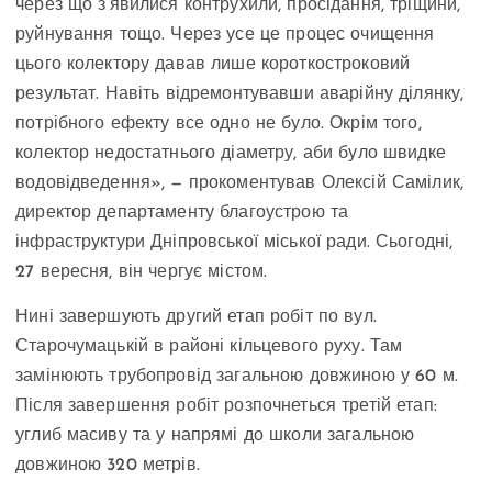
через що з’явилися контрухили, просідання, тріщини,
руйнування тощо. Через усе це процес очищення
цього колектору давав лише короткостроковий
результат. Навіть відремонтувавши аварійну ділянку,
потрібного ефекту все одно не було. Окрім того,
колектор недостатнього діаметру, аби було швидке
водовідведення», — прокоментував Олексій Самілик,
директор департаменту благоустрою та
інфраструктури Дніпровської міської ради. Сьогодні,
27 вересня, він чергує містом.
Нині завершують другий етап робіт по вул.
Старочумацькій в районі кільцевого руху. Там
замінюють трубопровід загальною довжиною у 60 м.
Після завершення робіт розпочнеться третій етап:
углиб масиву та у напрямі до школи загальною
довжиною 320 метрів.