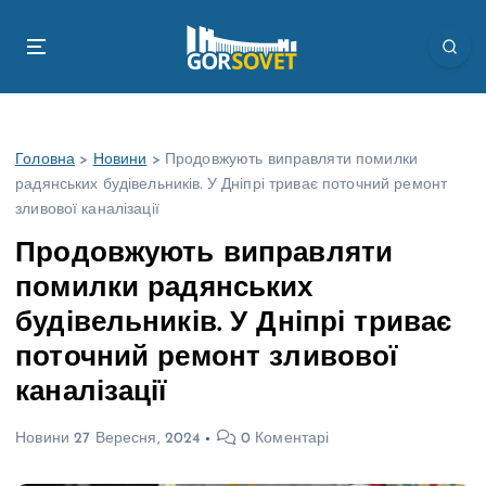
П
е
р
е
й
т
Головна
>
Новини
>
Продовжують виправляти помилки
и
радянських будівельників. У Дніпрі триває поточний ремонт
д
зливової каналізації
о
в
Продовжують виправляти
м
помилки радянських
і
с
будівельників. У Дніпрі триває
т
поточний ремонт зливової
у
каналізації
Новини
27 Вересня, 2024
0 Коментарі