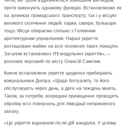
типів, які трохи відрізняються зовнішнім виглядом,
проте виконують однакову функцію. Встановлюємо як
на зупинках громадського транспорту, так і у місцях
великого скупчення людей: парки, сквери, бульвари
тощо. Місця обираємо спільно з Головним
архітектурним управлінням. Наразі укриття
розташовані майже на всіх основних таких локаціях.
Загалом встановлено 175 модульних укриттів», —
розповів черговий по місту Олексій Самілик.
Кожне встановлене укриття щоденно прибирають
комунальники Дніпра. «Щодо біотуалету, то його
обслуговують через день, а двічі на тиждень миють.
Також, за потреби, всередині приміщення проводять
обробку всіх поверхонь для ліквідації неприємного
запаху.
«Це укриття відновили після дій вандалів. У цілому