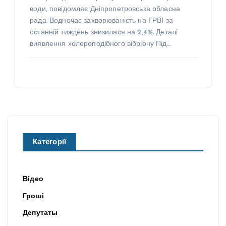
води, повідомляє Дніпропетровська обласна
рада. Водночас захворюваність на ГРВІ за
останній тиждень знизилася на 2,4%. Деталі
виявлення холероподібного вібріону Під…
Категорії
Відео
Гроші
Депутаты