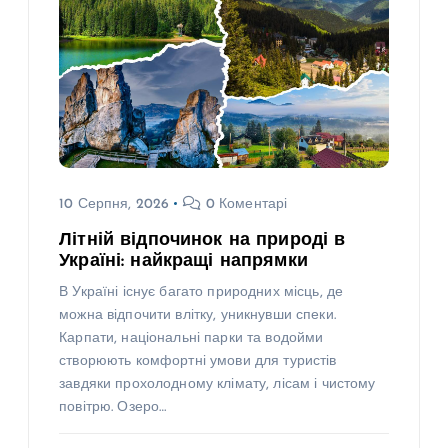
10 Серпня, 2026
0 Коментарі
Літній відпочинок на природі в
Україні: найкращі напрямки
В Україні існує багато природних місць, де
можна відпочити влітку, уникнувши спеки.
Карпати, національні парки та водойми
створюють комфортні умови для туристів
завдяки прохолодному клімату, лісам і чистому
повітрю. Озеро…