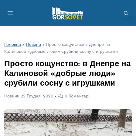
П
е
р
е
й
т
Головна
>
Новини
>
Просто кощунство: в Днепре на
и
Калиновой «добрые люди» срубили сосну с игрушками
д
о
Просто кощунство: в Днепре на
в
Калиновой «добрые люди»
м
і
срубили сосну с игрушками
с
т
Новини
25 Грудня, 2020
0 Коментарі
у