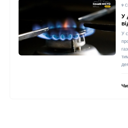
9 С
У 
ві
У 
пр
га
ти
де
Чи