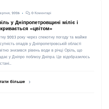
ерпня, 2026
0 Коментарі
іль у Дніпропетровщині міліє і
кривається «цвітом»
ітку 2023 року через спекотну погоду та майже
дсутність опадів у Дніпропетровській області
мітно знизився рівень води в річці Оріль, що
адає у Дніпро поблизу Дніпра. Це відобразилось
 стані…
тати більше