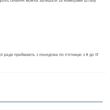
одопостачання можна залишати за номерами Штабу
 ради приймають з понеділка по п’ятницю з 9 до 17