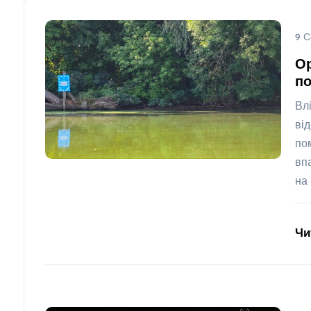
9 С
Ор
по
Вл
ві
по
вп
на
Чи