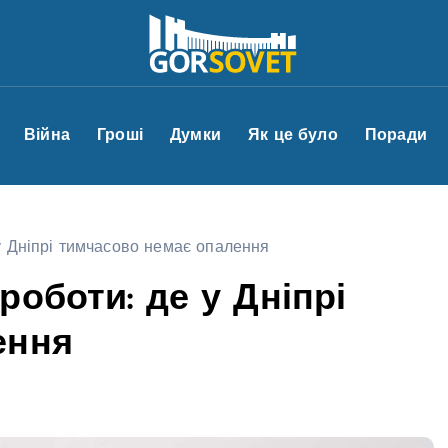
Війна
Гроші
Думки
Як це було
Поради
у Дніпрі тимчасово немає опалення
оботи: де у Дніпрі
ення