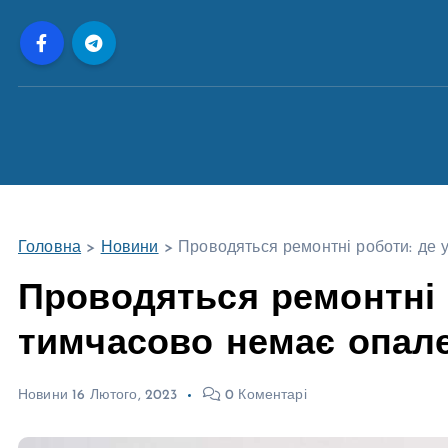
П
е
р
е
й
т
и
д
о
Головна
>
Новини
>
Проводяться ремонтні роботи: де 
в
м
Проводяться ремонтні р
і
тимчасово немає опал
с
т
у
Новини
16 Лютого, 2023
0 Коментарі