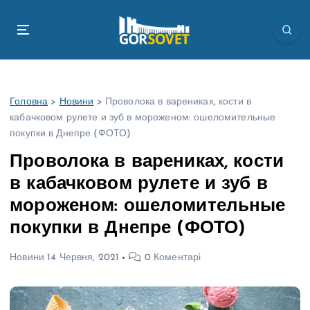
П
е
р
е
й
т
Головна
>
Новини
>
Проволока в варениках, кости в
и
кабачковом рулете и зуб в мороженом: ошеломительные
д
покупки в Днепре (ФОТО)
о
в
Проволока в варениках, кости
м
в кабачковом рулете и зуб в
і
с
мороженом: ошеломительные
т
покупки в Днепре (ФОТО)
у
Новини
14 Червня, 2021
0 Коментарі