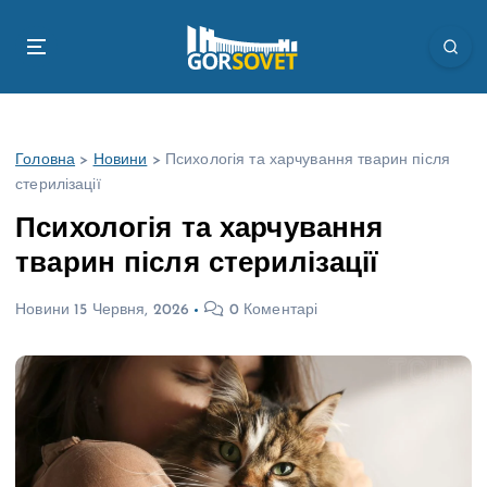
П
е
р
е
й
т
Головна
>
Новини
>
Психологія та харчування тварин після
и
стерилізації
д
о
Психологія та харчування
в
тварин після стерилізації
м
і
Новини
15 Червня, 2026
0 Коментарі
с
т
у