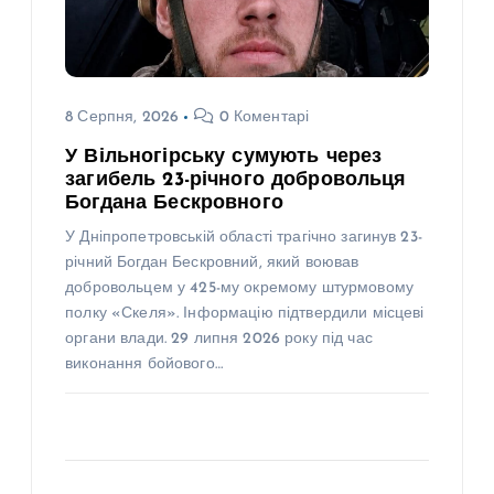
8 Серпня, 2026
0 Коментарі
У Вільногірську сумують через
загибель 23-річного добровольця
Богдана Бескровного
У Дніпропетровській області трагічно загинув 23-
річний Богдан Бескровний, який воював
добровольцем у 425-му окремому штурмовому
полку «Скеля». Інформацію підтвердили місцеві
органи влади. 29 липня 2026 року під час
виконання бойового…