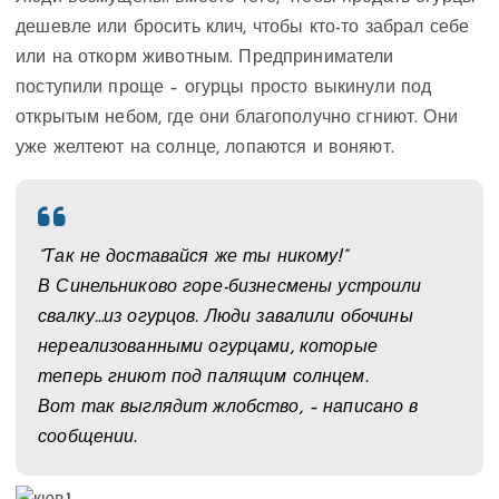
дешевле или бросить клич, чтобы кто-то забрал себе
или на откорм животным. Предприниматели
поступили проще – огурцы просто выкинули под
открытым небом, где они благополучно сгниют. Они
уже желтеют на солнце, лопаются и воняют.
”Так не доставайся же ты никому!”
В Синельниково горе-бизнесмены устроили
свалку…из огурцов. Люди завалили обочины
нереализованными огурцами, которые
теперь гниют под палящим солнцем.
Вот так выглядит жлобство, – написано в
сообщении.