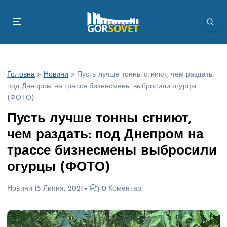
П
е
р
е
й
т
Головна
>
Новини
>
Пусть лучше тонны сгниют, чем раздать:
и
под Днепром на трассе бизнесмены выбросили огурцы
д
(ФОТО)
о
в
Пусть лучше тонны сгниют,
м
чем раздать: под Днепром на
і
с
трассе бизнесмены выбросили
т
огурцы (ФОТО)
у
Новини
15 Липня, 2021
0 Коментарі