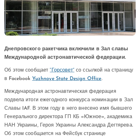
Днепровского ракетчика включили в Зал славы
Международной астронавтической федерации.
Об этом сообщает
“Горсовет”
со ссылкой на страницу
в Facebook
Yuzhnoye State Design Office
.
Международная астронавтическая федерация
подвела итоги ежегодного конкурса номинации в Зал
Славы IAF. В этом году в него внесено имя бывшего
Генерального директора ГП КБ «Южное», академика
НАН Украины, Героя Украины Александра Дегтярева.
Об этом сообщается на Фейсбук странице