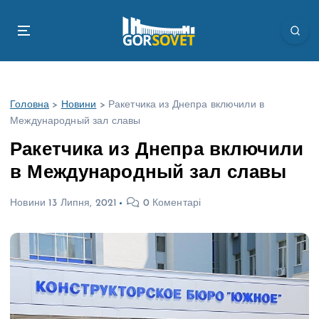
П
е
р
е
й
т
Головна
>
Новини
>
Ракетчика из Днепра включили в
и
Международный зал славы
д
о
Ракетчика из Днепра включили
в
в Международный зал славы
м
і
Новини
13 Липня, 2021
0 Коментарі
с
т
у