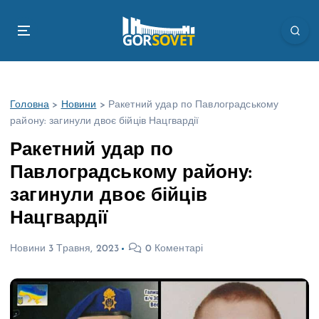
П
е
р
е
й
т
Головна
>
Новини
>
Ракетний удар по Павлоградському
и
району: загинули двоє бійців Нацгвардії
д
о
Ракетний удар по
в
Павлоградському району:
м
і
загинули двоє бійців
с
Нацгвардії
т
у
Новини
3 Травня, 2023
0 Коментарі