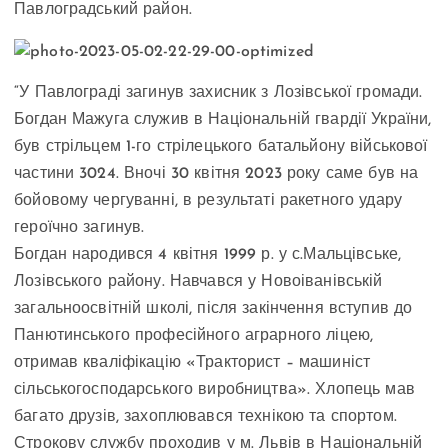
Павлоградський район.
“У Павлограді загинув захисник з Лозівської громади.
Богдан Мажуга служив в Національній гвардії України,
був стрільцем 1-го стрілецького батальйону військової
частини 3024. Вночі 30 квітня 2023 року саме був на
бойовому чергуванні, в результаті ракетного удару
героїчно загинув.
Богдан народився 4 квітня 1999 р. у с.Мальцівське,
Лозівського району. Навчався у Новоіванівській
загальноосвітній школі, після закінчення вступив до
Панютинського професійного аграрного ліцею,
отримав кваліфікацію «Тракторист – машиніст
сільськогосподарського виробництва». Хлопець мав
багато друзів, захоплювався технікою та спортом.
Строкову службу проходив у м. Львів в Національній