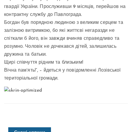
гвардії України. Прослуживши 9 місяців, перейшов на
контрактну службу до Павлограда.
Богдан був порядною людиною з великим серцем та
залізною витримкою, бо які життєві негаразди не
спіткали б його, він завжди вчиняв справедливо та
розумно. Чоловік не дочекався дітей, залишилась
дружина та батьки.
Щирі співчуття рідним та близьким!
Вічна пам’ять!”, – йдеться у повідомленні Лозівської
територіальної громади.