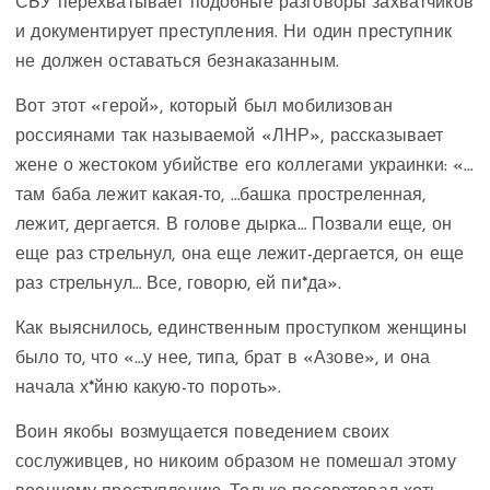
СБУ перехватывает подобные разговоры захватчиков
и документирует преступления. Ни один преступник
не должен оставаться безнаказанным.
Вот этот «герой», который был мобилизован
россиянами так называемой «ЛНР», рассказывает
жене о жестоком убийстве его коллегами украинки: «…
там баба лежит какая-то, …башка простреленная,
лежит, дергается. В голове дырка… Позвали еще, он
еще раз стрельнул, она еще лежит-дергается, он еще
раз стрельнул… Все, говорю, ей пи*да».
Как выяснилось, единственным проступком женщины
было то, что «…у нее, типа, брат в «Азове», и она
начала х*йню какую-то пороть».
Воин якобы возмущается поведением своих
сослуживцев, но никоим образом не помешал этому