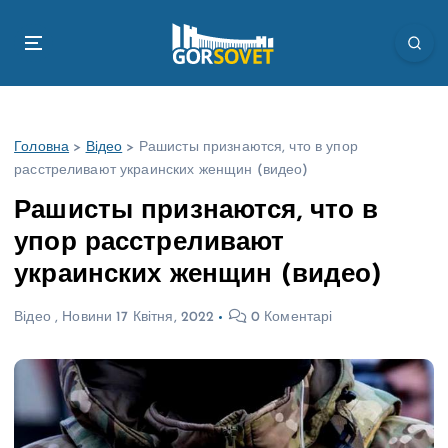
П
е
р
е
й
т
Головна
>
Відео
>
Рашисты признаются, что в упор
и
расстреливают украинских женщин (видео)
д
о
Рашисты признаются, что в
в
упор расстреливают
м
і
украинских женщин (видео)
с
т
Відео
,
Новини
17 Квітня, 2022
0 Коментарі
у