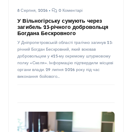
8 Серпня, 2026
0 Коментарі
У Вільногірську сумують через
загибель 23-річного добровольця
Богдана Бескровного
У Дніпропетровській області трагічно загинув 23-
річний Богдан Бескровний, який воював
добровольцем у 425-му окремому штурмовому
полку «Скеля». Інформацію підтвердили місцеві
органи влади. 29 липня 2026 року під час
виконання бойового…