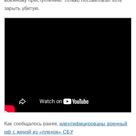
военному преступлению. Только посоветовал хоть
зарыть убитую.
Как сообщалось ранее,
идентифицированы военный
рф с женой из «пленок» СБУ