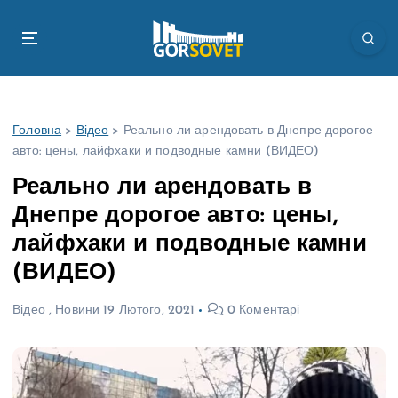
П
е
р
е
й
т
Головна
>
Відео
>
Реально ли арендовать в Днепре дорогое
и
авто: цены, лайфхаки и подводные камни (ВИДЕО)
д
о
Реально ли арендовать в
в
Днепре дорогое авто: цены,
м
і
лайфхаки и подводные камни
с
(ВИДЕО)
т
у
Відео
,
Новини
19 Лютого, 2021
0 Коментарі