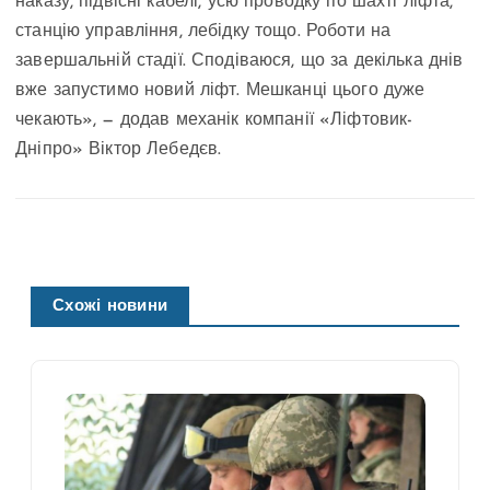
наказу, підвісні кабелі, усю проводку по шахті ліфта,
станцію управління, лебідку тощо. Роботи на
завершальній стадії. Сподіваюся, що за декілька днів
вже запустимо новий ліфт. Мешканці цього дуже
чекають», — додав механік компанії «Ліфтовик-
Дніпро» Віктор Лебедєв.
Схожі новини