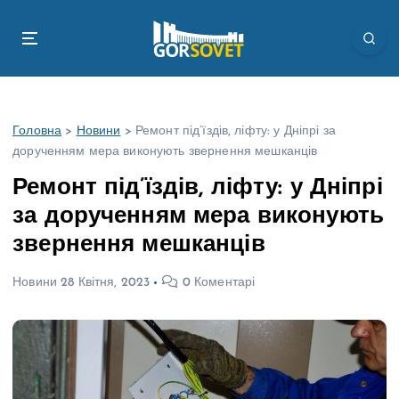
П
е
р
е
й
т
Головна
>
Новини
>
Ремонт під’їздів, ліфту: у Дніпрі за
и
дорученням мера виконують звернення мешканців
д
о
Ремонт під’їздів, ліфту: у Дніпрі
в
за дорученням мера виконують
м
і
звернення мешканців
с
т
Новини
28 Квітня, 2023
0 Коментарі
у