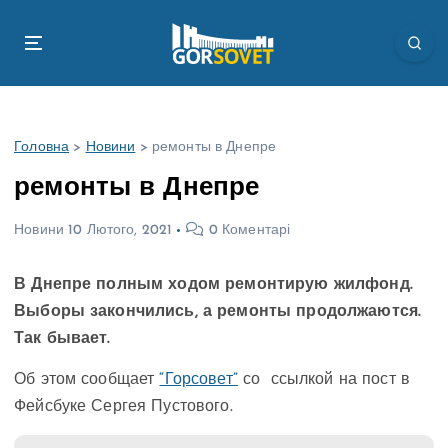
П
е
р
е
й
т
Головна
>
Новини
>
ремонты в Днепре
и
д
ремонты в Днепре
о
в
Новини
10 Лютого, 2021
0 Коментарі
м
і
В Днепре полным ходом ремонтирую жилфонд.
с
т
Выборы закончились, а ремонты продолжаются.
у
Так бывает.
Об этом сообщает
“Горсовет”
со ссылкой на пост в
Фейсбуке Сергея Пустового.