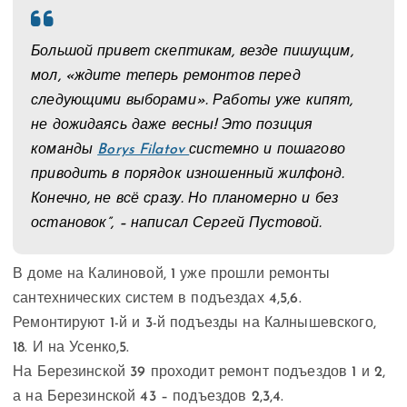
Большой привет скептикам, везде пишущим,
мол, «ждите теперь ремонтов перед
следующими выборами». Работы уже кипят,
не дожидаясь даже весны! Это позиция
команды
Borys Filatov
системно и пошагово
приводить в порядок изношенный жилфонд.
Конечно, не всё сразу. Но планомерно и без
остановок”, – написал Сергей Пустовой.
В доме на Калиновой, 1 уже прошли ремонты
сантехнических систем в подъездах 4,5,6.
Ремонтируют 1-й и 3-й подъезды на Калнышевского,
18. И на Усенко,5.
На Березинской 39 проходит ремонт подъездов 1 и 2,
а на Березинской 43 – подъездов 2,3,4.