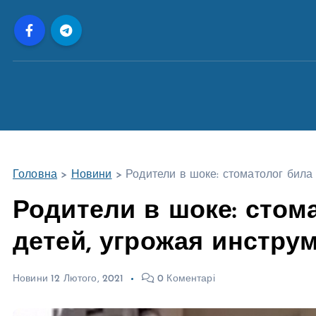
П
е
р
е
й
т
и
д
о
Головна
>
Новини
>
Родители в шоке: стоматолог била
в
м
Родители в шоке: стом
і
детей, угрожая инстру
с
т
у
Новини
12 Лютого, 2021
0 Коментарі