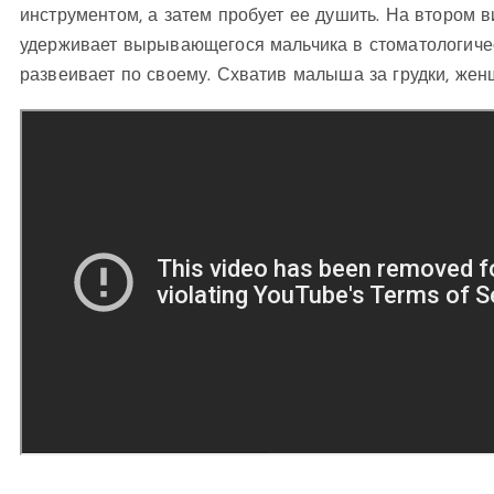
инструментом, а затем пробует ее душить. На втором 
удерживает вырывающегося мальчика в стоматологическ
развеивает по своему. Схватив малыша за грудки, женщ