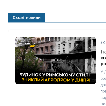
Схожі новини
8 С
Іт
кв
ро
У 
ро
до
пр
ви
іт