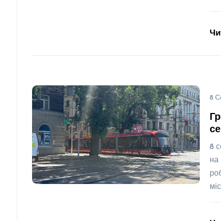
Чи
8 С
Гр
се
8 
на
ро
мі