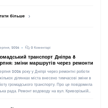
тати більше
ерпня, 2026
0 Коментарі
омадський транспорт Дніпра 8
рпня: зміни маршрутів через ремонти
серпня 2026 року у Дніпрі через ремонтні роботи
 кількох ділянках міста внесено тимчасові зміни в
боту громадського транспорту. Про це повідомила
ська рада. Ремонт водоводу на вул. Криворізькій…