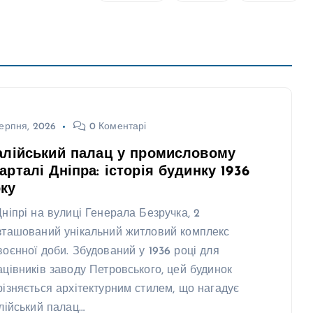
ерпня, 2026
0 Коментарі
алійський палац у промисловому
арталі Дніпра: історія будинку 1936
ку
Дніпрі на вулиці Генерала Безручка, 2
зташований унікальний житловий комплекс
воєнної доби. Збудований у 1936 році для
ацівників заводу Петровського, цей будинок
різняється архітектурним стилем, що нагадує
алійський палац…