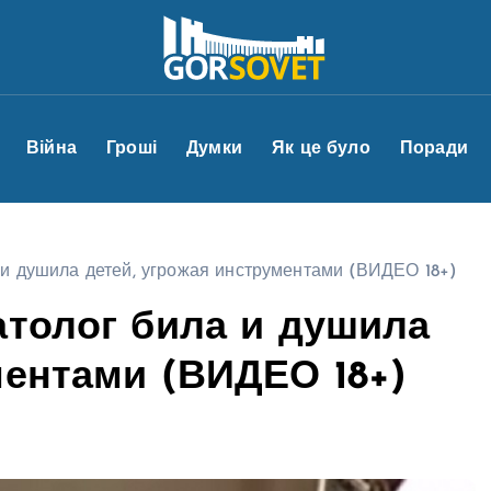
Війна
Гроші
Думки
Як це було
Поради
 и душила детей, угрожая инструментами (ВИДЕО 18+)
атолог била и душила
ментами (ВИДЕО 18+)