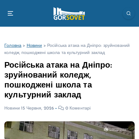
П
е
р
е
й
т
Головна
>
Новини
>
Російська атака на Дніпро: зруйнований
и
коледж, пошкоджені школа та культурний заклад
д
о
Російська атака на Дніпро:
в
зруйнований коледж,
м
і
пошкоджені школа та
с
культурний заклад
т
у
Новини
15 Червня, 2026
0 Коментарі