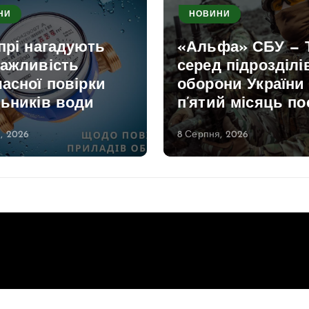
НИ
НОВИНИ
прі нагадують
«Альфа» СБУ — 
важливість
серед підрозділі
асної повірки
оборони України
льників води
п’ятий місяць по
, 2026
8 Серпня, 2026