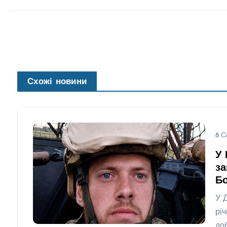
Схожі новини
8 С
У 
за
Бо
У 
рі
до