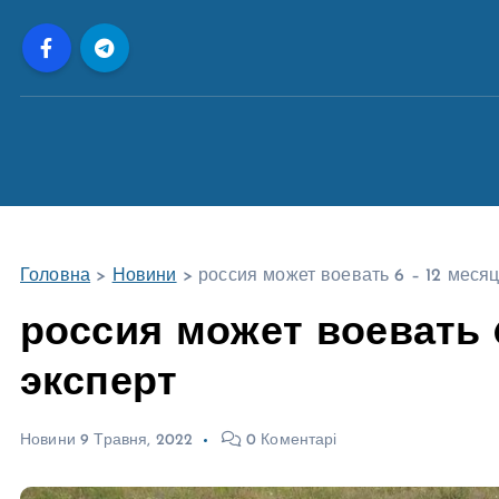
П
е
р
е
й
т
и
д
о
Головна
>
Новини
>
россия может воевать 6 – 12 месяц
в
м
россия может воевать 6
і
эксперт
с
т
у
Новини
9 Травня, 2022
0 Коментарі