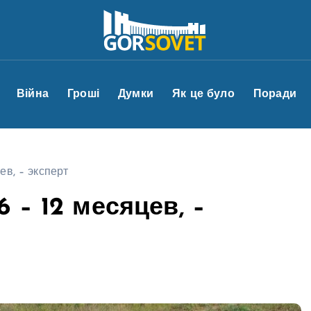
Війна
Гроші
Думки
Як це було
Поради
ев, – эксперт
 – 12 месяцев, –