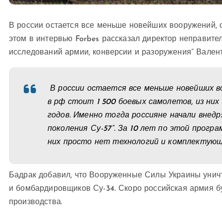
В россии остается все меньше новейших вооружений, о
этом в интервью Forbes рассказал директор неправите
исследований армии, конверсии и разоружения” Вален
В россии остается все меньше новейших в
в рф стоит 1 500 боевых самолетов, из них 
годов. Именно тогда россияне начали внед
поколения Су-57”. За 10 лет по этой програ
них просто нет технологий и комплектующи
Бадрак добавил, что Вооруженные Силы Украины уничт
и бомбардировщиков Су-34. Скоро российская армия б
производства.