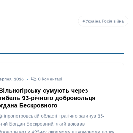
Україна Росія війна
ерпня, 2026
0 Коментарі
Вільногірську сумують через
гибель 23-річного добровольця
гдана Бескровного
Дніпропетровській області трагічно загинув 23-
чний Богдан Бескровний, який воював
бровольцем у 425-му окремому штурмовому полку