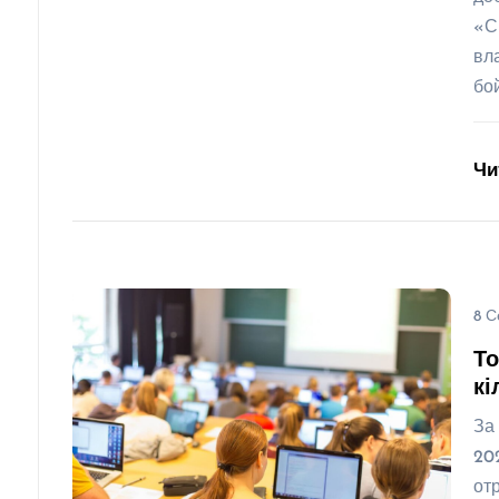
«С
вл
бо
Чи
8 С
То
кі
За
20
от