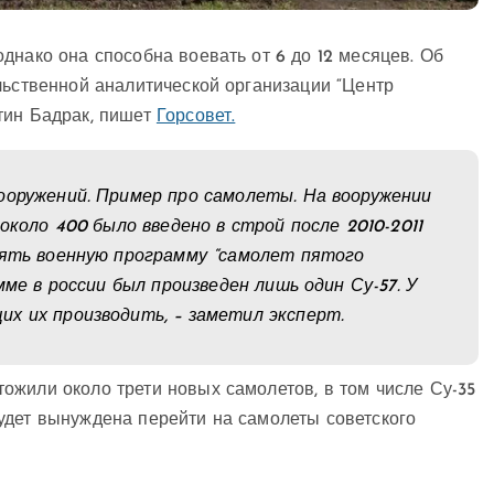
днако она способна воевать от 6 до 12 месяцев. Об
льственной аналитической организации “Центр
тин Бадрак, пишет
Горсовет.
ооружений. Пример про самолеты. На вооружении
около 400 было введено в строй после 2010-2011
рять военную программу “самолет пятого
мме в россии был произведен лишь один Су-57. У
х их производить, – заметил эксперт.
ожили около трети новых самолетов, в том числе Су-35
удет вынуждена перейти на самолеты советского