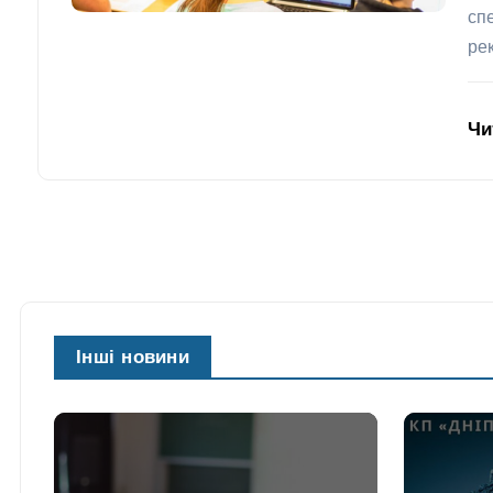
сп
ре
Чи
Інші новини