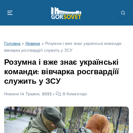
П
е
р
е
й
т
Головна
>
Новини
>
Розумна і вже знає українські команди:
и
вівчарка росгвардіїї служить у ЗСУ
д
о
Розумна і вже знає українські
в
команди: вівчарка росгвардіїї
м
і
служить у ЗСУ
с
т
Новини
14 Травня, 2022
0 Коментарі
у