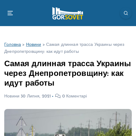
П
е
р
е
й
т
Головна
>
Новини
>
Самая длинная трасса Украины через
и
Днепропетровщину: как идут работы
д
о
Самая длинная трасса Украины
в
через Днепропетровщину: как
м
і
идут работы
с
т
Новини
30 Липня, 2021
0 Коментарі
у