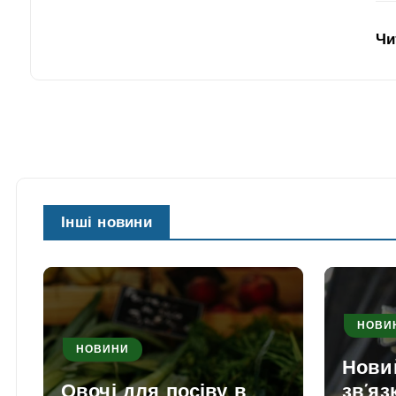
Чи
Інші новини
НОВИ
НОВИНИ
Нови
Овочі для посіву в
зв’яз