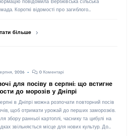
формацію повідомила Вербківська сільська
омада. Короткі відомості про загиблого…
тати більше
ерпня, 2026
0 Коментарі
очі для посіву в серпні: що встигне
ости до морозів у Дніпрі
серпні в Дніпрі можна розпочати повторний посів
очів, щоб отримати урожай до перших заморозків.
сля збору ранньої картоплі, часнику та цибулі на
ядках звільняється місце для нових культур. До…