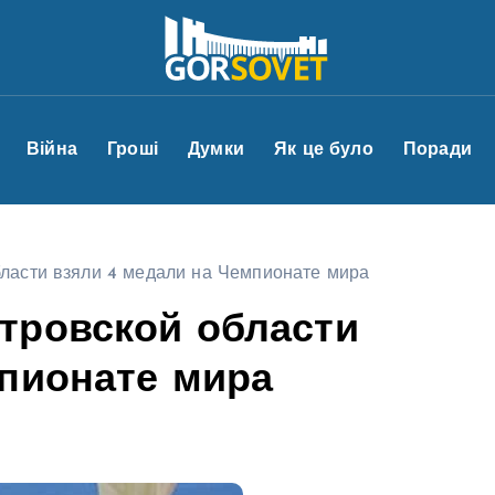
Війна
Гроші
Думки
Як це було
Поради
ласти взяли 4 медали на Чемпионате мира
тровской области
мпионате мира