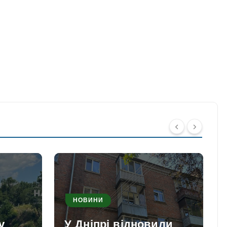
НОВИНИ
у
У Дніпрі відновили