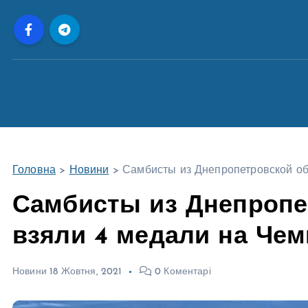
П
е
р
е
й
т
и
д
о
Головна
>
Новини
>
Самбисты из Днепропетровской об
в
м
Самбисты из Днепропе
і
взяли 4 медали на Че
с
т
у
Новини
18 Жовтня, 2021
0 Коментарі