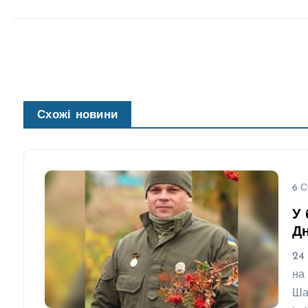
Схожі новини
6 С
У 
Д
24
на
Ша