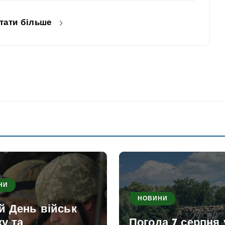
тати більше
НИ
НОВИНИ
й День військ
ку та
Погода 7 серпня 