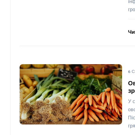
ін
гр
Чи
6 С
Ов
зр
У 
ов
Пі
гр