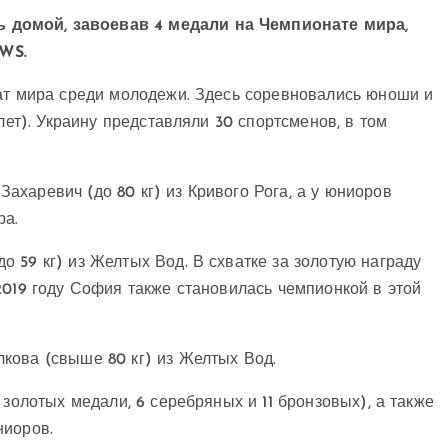
 домой, завоевав 4 медали на Чемпионате мира,
WS.
нат мира среди молодежи. Здесь соревновались юноши и
лет). Украину представляли 30 спортсменов, в том
харевич (до 80 кг) из Кривого Рога, а у юниоров
ра.
 59 кг) из Желтых Вод. В схватке за золотую награду
2019 году София также становилась чемпионкой в этой
кова (свыше 80 кг) из Желтых Вод.
 золотых медали, 6 серебряных и 11 бронзовых), а также
ниоров.