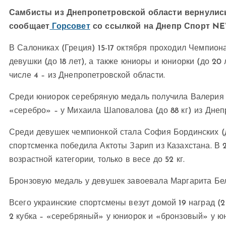
Самбисты из Днепропетровской области вернулись
сообщает
Горсовет
со ссылкой на Днепр Спорт NE
В Салониках (Греция) 15-17 октября проходил Чемпио
девушки (до 18 лет), а также юниоры и юниорки (до 20 
числе 4 – из Днепропетровской области.
Среди юниорок серебряную медаль получила Валерия За
«серебро» – у Михаила Шаповалова (до 88 кг) из Днеп
Среди девушек чемпионкой стала София Бординских (до
спортсменка победила Актоты Зарип из Казахстана. В 
возрастной категории, только в весе до 52 кг.
Бронзовую медаль у девушек завоевала Маргарита Бел
Всего украинские спортсмены везут домой 19 наград (2
2 кубка – «серебряный» у юниорок и «бронзовый» у ю