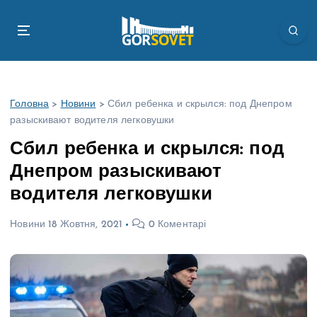
П
е
р
е
й
т
Головна
>
Новини
>
Сбил ребенка и скрылся: под Днепром
и
разыскивают водителя легковушки
д
о
Сбил ребенка и скрылся: под
в
Днепром разыскивают
м
і
водителя легковушки
с
т
Новини
18 Жовтня, 2021
0 Коментарі
у