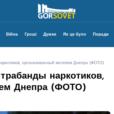
Війна
Гроші
Думки
Як це було
Поради
наркотиков, организованный жителем Днепра (ФОТО)
трабанды наркотиков,
ем Днепра (ФОТО)