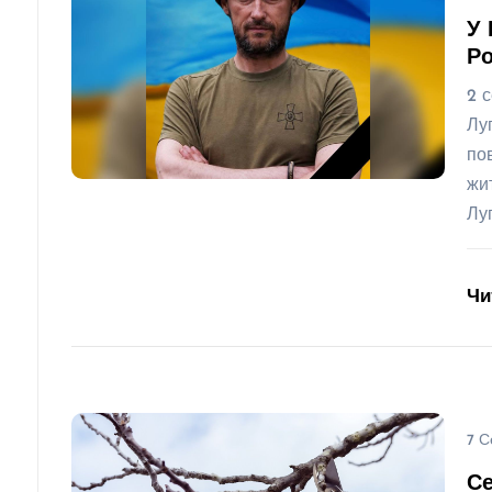
У 
Ро
2 
Лу
по
жи
Лу
Чи
7 С
Се