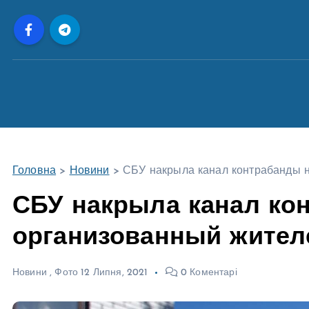
П
е
р
е
й
т
и
д
о
Головна
>
Новини
>
СБУ накрыла канал контрабанды 
в
м
СБУ накрыла канал кон
і
организованный жител
с
т
у
Новини
,
Фото
12 Липня, 2021
0 Коментарі