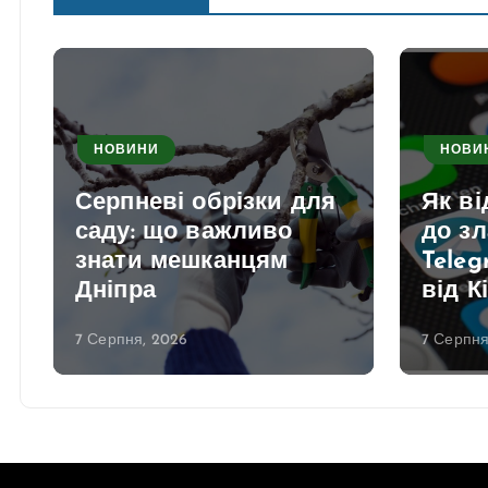
НОВИНИ
НОВИ
Серпневі обрізки для
Як в
саду: що важливо
до з
знати мешканцям
Teleg
Дніпра
від К
7 Серпня, 2026
7 Серпня