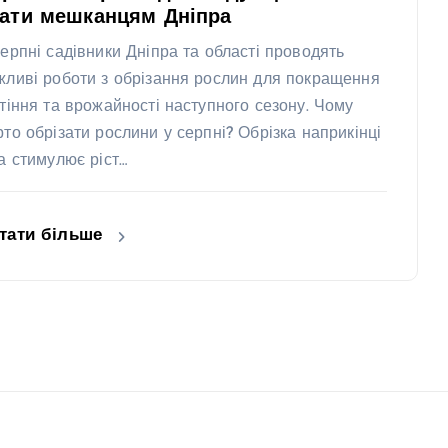
нати мешканцям Дніпра
серпні садівники Дніпра та області проводять
жливі роботи з обрізання рослин для покращення
ітіння та врожайності наступного сезону. Чому
рто обрізати рослини у серпні? Обрізка наприкінці
та стимулює ріст…
тати більше