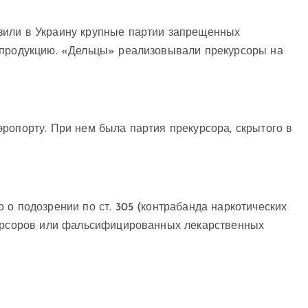
зили в Украину крупные партии запрещенных
 продукцию. «Дельцы» реализовывали прекурсоры на
ропорту. При нем была партия прекурсора, скрытого в
 о подозрении по ст. 305 (контрабанда наркотических
курсоров или фальсифицированных лекарственных