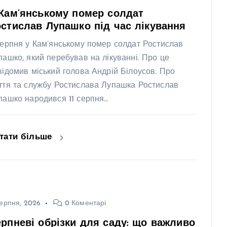
Кам’янському помер солдат
стислав Лупашко під час лікування
серпня у Кам’янському помер солдат Ростислав
пашко, який перебував на лікуванні. Про це
відомив міський голова Андрій Білоусов. Про
ття та службу Ростислава Лупашка Ростислав
пашко народився 11 серпня…
тати більше
ерпня, 2026
0 Коментарі
рпневі обрізки для саду: що важливо