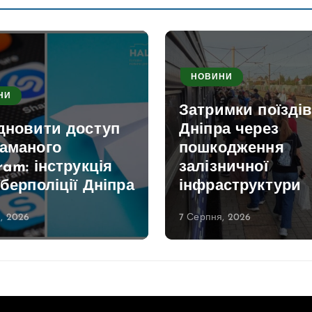
НОВИНИ
НИ
Затримки поїздів
ідновити доступ
Дніпра через
ламаного
пошкодження
ram: інструкція
залізничної
іберполіції Дніпра
інфраструктури
, 2026
7 Серпня, 2026