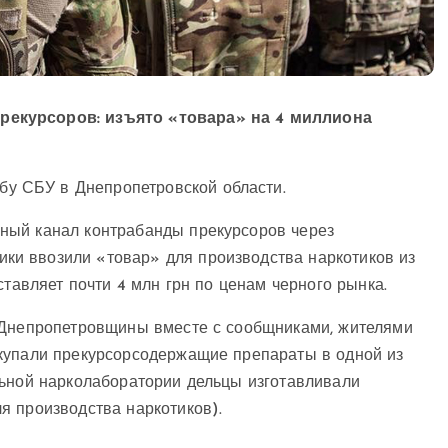
рекурсоров: изъято «товара» на 4 миллиона
бу СБУ в Днепропетровской области.
ный канал контрабанды прекурсоров через
и ввозили «товар» для производства наркотиков из
ставляет почти 4 млн грн по ценам черного рынка.
 Днепропетровщины вместе с сообщниками, жителями
купали прекурсорсодержащие препараты в одной из
льной нарколаборатории дельцы изготавливали
я производства наркотиков).