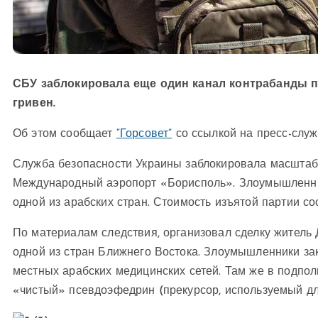
СБУ заблокировала еще один канал контрабанды п
гривен.
Об этом сообщает
“Горсовет”
со ссылкой на пресс-служ
Служба безопасности Украины заблокировала масштаб
Международный аэропорт «Борисполь». Злоумышленник
одной из арабских стран. Стоимость изъятой партии со
По материалам следствия, организовал сделку житель
одной из стран Ближнего Востока. Злоумышленники за
местных арабских медицинских сетей. Там же в подпо
«чистый» псевдоэфедрин (прекурсор, используемый дл