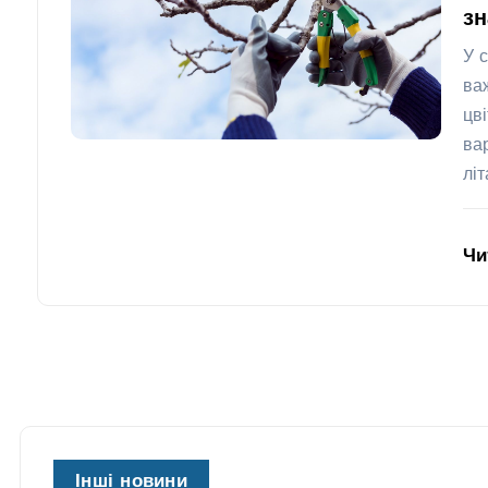
з
У 
ва
цв
ва
лі
Чи
Інші новини