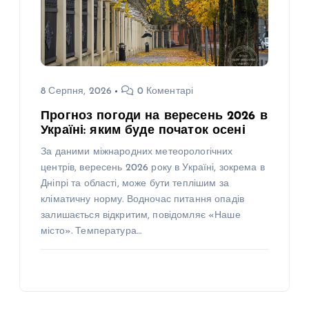
8 Серпня, 2026
0 Коментарі
Прогноз погоди на вересень 2026 в
Україні: яким буде початок осені
За даними міжнародних метеорологічних
центрів, вересень 2026 року в Україні, зокрема в
Дніпрі та області, може бути теплішим за
кліматичну норму. Водночас питання опадів
залишається відкритим, повідомляє «Наше
місто». Температура…