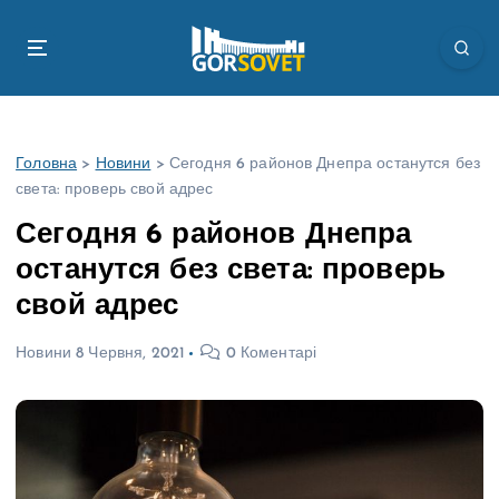
П
е
р
е
й
т
Головна
>
Новини
>
Сегодня 6 районов Днепра останутся без
и
света: проверь свой адрес
д
о
Сегодня 6 районов Днепра
в
останутся без света: проверь
м
і
свой адрес
с
т
Новини
8 Червня, 2021
0 Коментарі
у