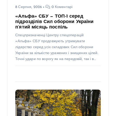
8 Серпня, 2026
0 Коментарі
«Альфа» СБУ — ТОП-1 серед
підрозділів Сил оборони України
п’ятий місяць поспіль
Спецпризначенці Центру спецоперацій
«Альфа» СБУ продовжують утримувати
лідерство серед усіх складових Сил оборони
України за кількістю уражених і знищених цілей.
Точні удари по ворогу як на передовій, так і в…