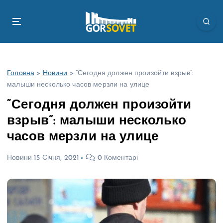
П
е
р
е
й
т
Головна
>
Новини
>
“Сегодня должен произойти взрыв”:
и
малыши несколько часов мерзли на улице
д
о
“Сегодня должен произойти
в
взрыв”: малыши несколько
м
і
часов мерзли на улице
с
т
Новини
15 Січня, 2021
0 Коментарі
у