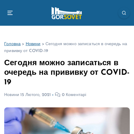
П
е
р
е
й
т
Головна
>
Новини
>
Сегодня можно записаться в очередь на
и
прививку от COVID-19
д
о
Сегодня можно записаться в
в
очередь на прививку от COVID-
м
і
19
с
т
Новини
15 Лютого, 2021
0 Коментарі
у