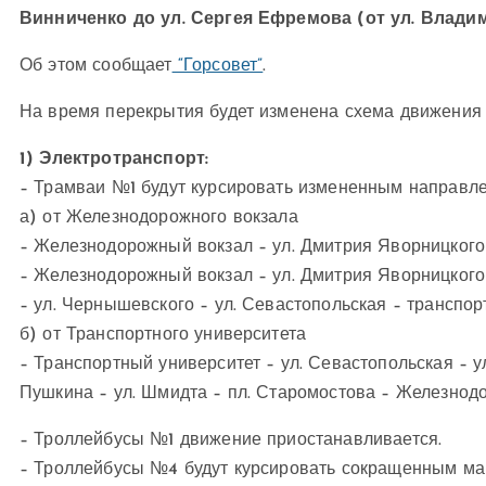
Винниченко до ул. Сергея Ефремова (от ул. Владим
Об этом сообщает
“Горсовет”
.
На время перекрытия будет изменена схема движения
1) Электротранспорт:
– Трамваи №1 будут курсировать измененным направл
а) от Железнодорожного вокзала
– Железнодорожный вокзал – ул. Дмитрия Яворницкого 
– Железнодорожный вокзал – ул. Дмитрия Яворницкого 
– ул. Чернышевского – ул. Севастопольская – транспор
б) от Транспортного университета
– Транспортный университет – ул. Севастопольская – у
Пушкина – ул. Шмидта – пл. Старомостова – Железнод
– Троллейбусы №1 движение приостанавливается.
– Троллейбусы №4 будут курсировать сокращенным маршр