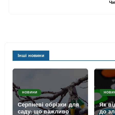
Чи
Інші новини
НОВИНИ
НОВИ
Серпневі обрізки для
Як в
саду: що важливо
до з