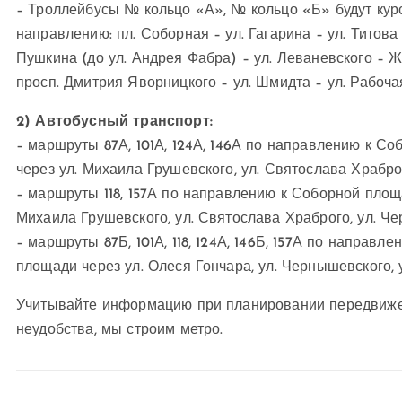
– Троллейбусы № кольцо «А», № кольцо «Б» будут ку
направлению: пл. Соборная – ул. Гагарина – ул. Титова 
Пушкина (до ул. Андрея Фабра) – ул. Леваневского – 
просп. Дмитрия Яворницкого – ул. Шмидта – ул. Рабочая
2) Автобусный транспорт:
– маршруты 87А, 101А, 124А, 146А по направлению к С
через ул. Михаила Грушевского, ул. Святослава Храбро
– маршруты 118, 157А по направлению к Соборной площ
Михаила Грушевского, ул. Святослава Храброго, ул. Че
– маршруты 87Б, 101А, 118, 124А, 146Б, 157А по напра
площади через ул. Олеся Гончара, ул. Чернышевского, 
Учитывайте информацию при планировании передвиже
неудобства, мы строим метро.