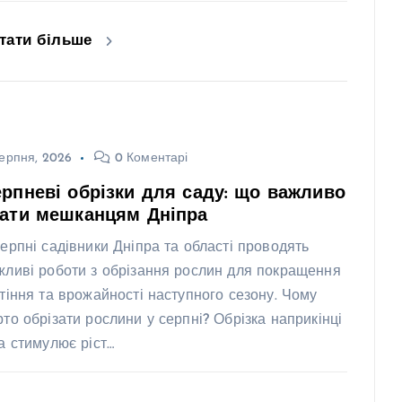
тати більше
ерпня, 2026
0 Коментарі
рпневі обрізки для саду: що важливо
нати мешканцям Дніпра
серпні садівники Дніпра та області проводять
жливі роботи з обрізання рослин для покращення
ітіння та врожайності наступного сезону. Чому
рто обрізати рослини у серпні? Обрізка наприкінці
та стимулює ріст…