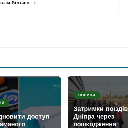
тати більше
НОВИНИ
НИ
Затримки поїздів
ідновити доступ
Дніпра через
ламаного
пошкодження