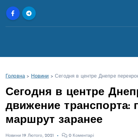
П
е
р
е
й
т
и
д
о
Головна
>
Новини
>
Сегодня в центре Днепре перекро
в
м
Сегодня в центре Днеп
і
движение транспорта: 
с
т
маршрут заранее
у
Новини
19 Лютого, 2021
0 Коментарі