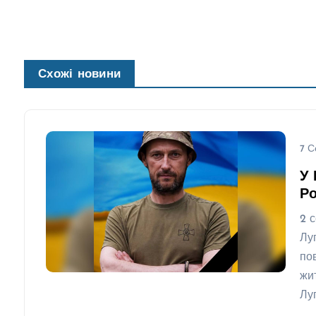
Схожі новини
7 С
У 
Ро
2 
Лу
по
жи
Лу