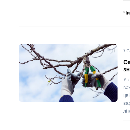
Чи
7 С
Се
з
У 
ва
цв
ва
лі