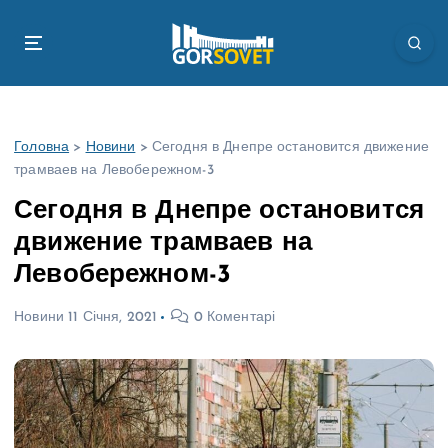
П
е
р
е
й
т
Головна
>
Новини
>
Сегодня в Днепре остановится движение
и
трамваев на Левобережном-3
д
о
Сегодня в Днепре остановится
в
движение трамваев на
м
і
Левобережном-3
с
т
Новини
11 Січня, 2021
0 Коментарі
у