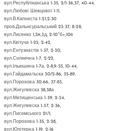
вул.Республіканська 1-35, 2/1-36,37, 40-44,
вул.Любові Шевцової 1-11,
вул.В.Капниста 1-21,2-30
пров.Дальнєуральський 23-37, 8-28,
вул.Лисенко 1,3ж,3д, 2-10″б»,10в
вул.Квітуча 1-25, 2-42,
вул.Ентузиастів 1-37, 2-30,
вул.Солнечна 1-7, 2-22,
вул.Ільюшина 1-7а, 2-8,9-53, 10-44,
вул.Гайдаматьска 30/2-86, 35-89,
вул.Порохова 30-66, 37-83,
вул.Жигулевска 38,38а
вул.Митищенська 1-39, 2-34,
вул.Жигулевска 1-37, 2-36,
вул.Писемського 21/1,
вул.Порохова 1-35, 2-28,
вул.Юпітерна 1-19, 2-16