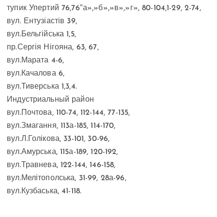
тупик Упертий 76,76″а»,»б»,»в»,»г», 80-104,1-29, 2-74,
вул. Ентузіастів 39,
вул.Бельгійська 1,5,
пр.Сергія Нігояна, 63, 67,
вул.Марата 4-6,
вул.Качалова 6,
вул.Тиверська 1,3,4.
Индустриальный район
вул.Почтова, 110-74, 112-144, 77-135,
вул.Змагання, 113а-185, 114-170,
вул.Л.Голікова, 33-101, 30-96,
вул.Амурська, 115а-189, 120-192,
вул.Травнева, 122-144, 146-158,
вул.Мелітополська, 31-99, 28а-96,
вул.Кузбаська, 41-118.