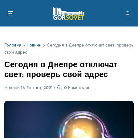
П
е
р
е
й
т
Головна
>
Новини
>
Сегодня в Днепре отключат свет: проверь
и
свой адрес
д
о
Сегодня в Днепре отключат
в
свет: проверь свой адрес
м
і
Новини
16 Лютого, 2021
0 Коментарі
с
т
у