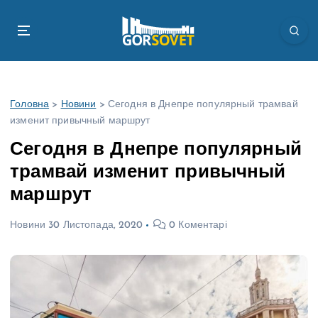
П
е
р
е
й
т
Головна
>
Новини
>
Сегодня в Днепре популярный трамвай
и
изменит привычный маршрут
д
о
Сегодня в Днепре популярный
в
трамвай изменит привычный
м
і
маршрут
с
т
Новини
30 Листопада, 2020
0 Коментарі
у