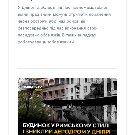
У Дніпрі та області під час повномасштабної
війни працівники можуть отримати поранення
через обстріли або інші бойові дії
безпосередньо під час виконання своїх
посадових обов’язків. В таких випадках
роботодавець зобов’язаний…