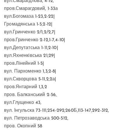
вул.Смарагдлова, 4-12,
пров.Смарагдовий, 1-33а
вул.Богомаза 1-23,2-22|
Громадянська 1-5,2-12|
вул.Гринченко 2/1,2/2,7|
пров.Гринченко 2-12,1-7,4-10|
вул.Депутатська 1-11,2-10|
вул.Яхненківська 21,29|
пров.Лінейний 1-5|
вул. Пархоменко 1,3,2-8|
вул.Скворцова 5-11,2,2а|
пров.Янтарний 1,3,2
пров. Балканський 2-56,
вул.Глущенко 43,
вул. Інгульска 73-111,254-292,260Б,113-147,292-312,
вул. Петрозаводська 500-512,
пров. Окопний 58