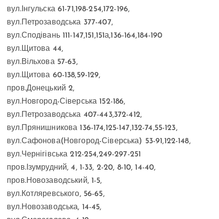
вул.Інгульска 61-71,198-254,172-196,
вул.Петрозаводська 377-407,
вул.Сподівань 111-147,151,151а,136-164,184-190
вул.Щитова 44,
вул.Вільхова 57-63,
вул.Щитова 60-138,59-129,
пров.Донецький 2,
вул.Новгород-Сіверська 152-186,
вул.Петрозаводська 407-443,372-412,
вул.Прянишникова 136-174,125-147,132-74,55-123,
вул.Сафонова(Новгород-Сіверська) 53-91,122-148,
вул.Чернігівська 212-254,249-297-251
пров.Ізумрудний, 4, 1-33, 2-20, 8-10, 14-40,
пров.Новозаводський, 1-5,
вул.Котляревського, 56-65,
вул.Новозаводська, 14-45,