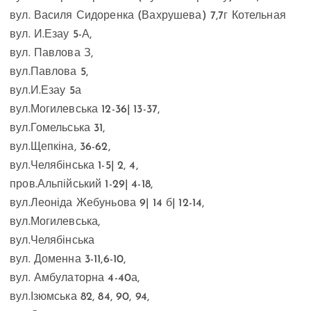
вул. Василя Сидоренка (Вахрушева) 7,7г Котельная
вул. И.Езау 5-А,
вул. Павлова З,
вул.Павлова 5,
вул.И.Езау 5а
вул.Могилевська 12-36| 13-37,
вул.Гомельська 31,
вул.Щепкіна, 36-62,
вул.Челябінська 1-5| 2, 4,
пров.Альпійський 1-29| 4-18,
вул.Леоніда Жебуньова 9| 14 б| 12-14,
вул.Могилевська,
вул.Челябінська
вул. Доменна 3-11,6-10,
вул. Амбулаторна 4-40а,
вул.Ізюмська 82, 84, 90, 94,