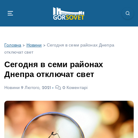
П
е
р
е
й
т
Головна
>
Новини
>
Сегодня в семи районах Днепра
и
отключат свет
д
о
Сегодня в семи районах
в
Днепра отключат свет
м
і
Новини
9 Лютого, 2021
0 Коментарі
с
т
у