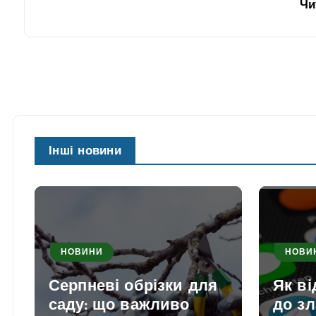
Чи
Інші новини
НОВИНИ
НОВИ
Серпневі обрізки для
Як в
саду: що важливо
до з