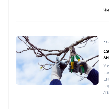
Чи
7 С
Се
з
У 
ва
цв
ва
лі