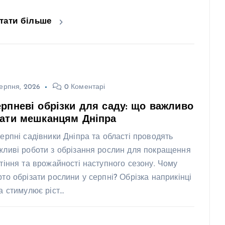
тати більше
ерпня, 2026
0 Коментарі
рпневі обрізки для саду: що важливо
нати мешканцям Дніпра
серпні садівники Дніпра та області проводять
жливі роботи з обрізання рослин для покращення
ітіння та врожайності наступного сезону. Чому
рто обрізати рослини у серпні? Обрізка наприкінці
та стимулює ріст…