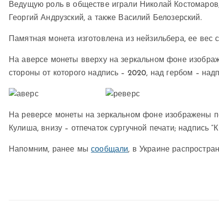
Ведущую роль в обществе играли Николай Костомаров,
Георгий Андрузский, а также Василий Белозерский.
Памятная монета изготовлена из нейзильбера, ее вес сос
На аверсе монеты вверху на зеркальном фоне изображ
стороны от которого надпись – 2020, над гербом – над
На реверсе монеты на зеркальном фоне изображены по
Кулиша, внизу – отпечаток сургучной печати; надпись “
Напомним, ранее мы
сообщали
, в Украине распростра