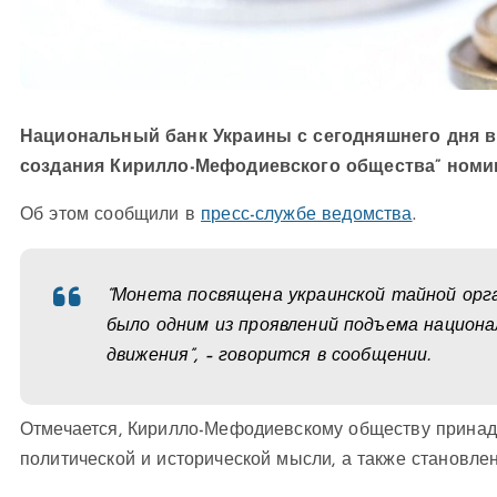
Национальный банк Украины с сегодняшнего дня в
создания Кирилло-Мефодиевского общества” номин
Об этом сообщили в
пресс-службе ведомства
.
“Монета посвящена украинской тайной орган
было одним из проявлений подъема национа
движения”, – говорится в сообщении.
Отмечается, Кирилло-Мефодиевскому обществу принад
политической и исторической мысли, а также становлен