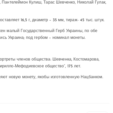
 Пантелеймон Кулиш, Тарас Шевченко, Николай Гулак,
тавляет 16,5 г, диаметр – 35 мм, тираж- 45 тыс. штук.
ен малый Государственный Герб Украины, по обе
пись Украина; под гербом – номинал монеты.
ртреты членов общества: Шевченка, Костомарова,
Кирилло-Мефодиевское общество”, 175 лет.
няют новую монету, якобы изготовленную Нацбанком.