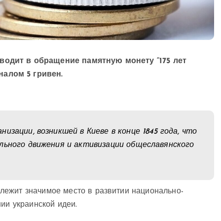
водит в обращение памятную монету “175 лет
алом 5 гривен.
изации, возникшей в Киеве в конце 1845 года, что
льного движения и активизации общеславянского
лежит значимое место в развитии национально-
ии украинской идеи.