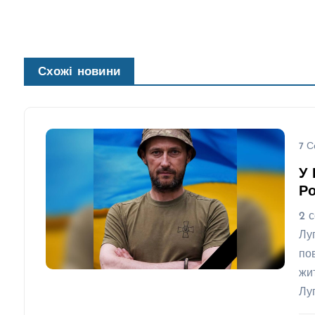
Схожі новини
7 С
У 
Ро
2 
Лу
по
жи
Лу