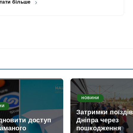
тати більше
НОВИНИ
НИ
Затримки поїздів
ідновити доступ
Дніпра через
ламаного
пошкодження