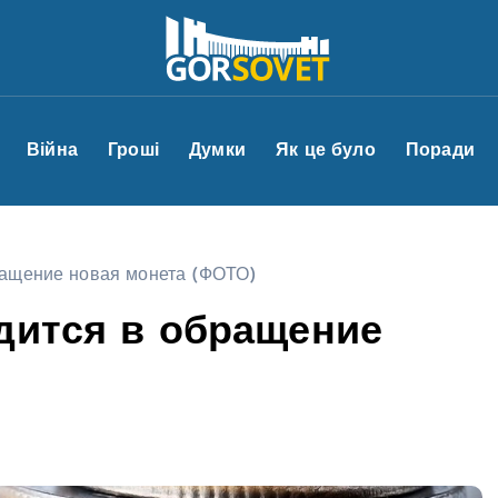
Війна
Гроші
Думки
Як це було
Поради
бращение новая монета (ФОТО)
дится в обращение