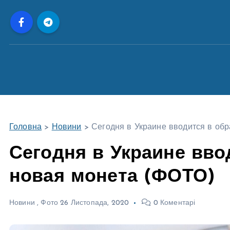
П
е
р
е
й
т
и
д
о
Головна
>
Новини
>
Сегодня в Украине вводится в о
в
м
Сегодня в Украине вво
і
новая монета (ФОТО)
с
т
у
Новини
,
Фото
26 Листопада, 2020
0 Коментарі