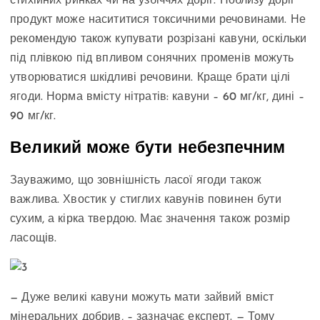
стихійних ринках чи на узбіччях доріг. Поблизу доріг
продукт може насититися токсичними речовинами. Не
рекомендую також купувати розрізані кавуни, оскільки
під плівкою під впливом сонячних променів можуть
утворюватися шкідливі речовини. Краще брати цілі
ягоди. Норма вмісту нітратів: кавуни – 60 мг/кг, дині –
90 мг/кг.
Великий може бути небезпечним
Зауважимо, що зовнішність ласої ягоди також
важлива. Хвостик у стиглих кавунів повинен бути
сухим, а кірка твердою. Має значення також розмір
ласощів.
— Дуже великі кавуни можуть мати зайвий вміст
мінеральних добрив, – зазначає експерт. — Тому