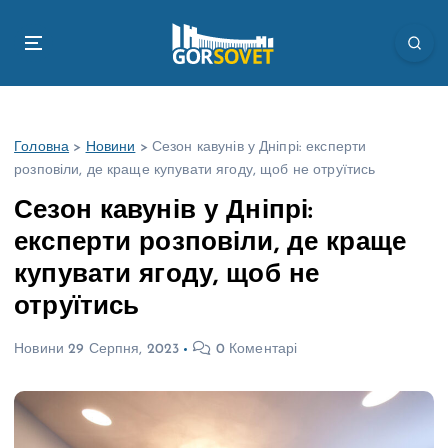
П
е
р
е
й
т
Головна
>
Новини
>
Сезон кавунів у Дніпрі: експерти
и
розповіли, де краще купувати ягоду, щоб не отруїтись
д
о
Сезон кавунів у Дніпрі:
в
експерти розповіли, де краще
м
і
купувати ягоду, щоб не
с
отруїтись
т
у
Новини
29 Серпня, 2023
0 Коментарі