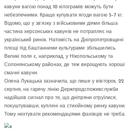
кавуни вагою понад 10 кілограмів можуть бути
небезпечними. Краще купувати ягоди вагою 5–7 кг.
Відомо, що у зв’язку з військовими діями більша
частина херсонських кавунів не потрапляє на
український ринок. Натомість на Дніпропетровщині
площі під баштанними культурами збільшились.
Великі поля є, наприклад, у Нікопольському та
Солонянському районах, де теж вирощують хороші
смачні кавуни.
Олена Лукацька зазначила, що лише у вівторок, 22
серпня, на гарячу лінію Держпродспоживслужби
надійшов сигнал про те, що дніпряни отруїлися,
покуштувавши, куплені на стихійному ринку кавуни.
Тому нехтувати рекомендаціями фахівців не треба.