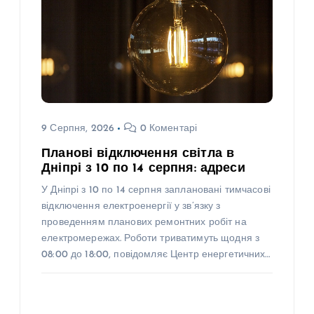
9 Серпня, 2026
0 Коментарі
Планові відключення світла в
Дніпрі з 10 по 14 серпня: адреси
У Дніпрі з 10 по 14 серпня заплановані тимчасові
відключення електроенергії у зв’язку з
проведенням планових ремонтних робіт на
електромережах. Роботи триватимуть щодня з
08:00 до 18:00, повідомляє Центр енергетичних…