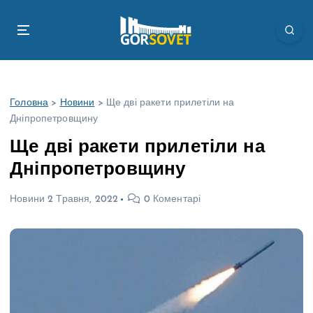
П
е
р
е
й
т
Головна
>
Новини
>
Ще дві ракети прилетіли на
и
Дніпропетровщину
д
о
Ще дві ракети прилетіли на
в
Дніпропетровщину
м
і
Новини
2 Травня, 2022
0 Коментарі
с
т
у