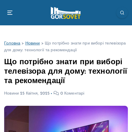
П
е
р
е
й
т
Головна
>
Новини
>
Що потрібно знати при виборі телевізора
и
для дому: технології та рекомендації
д
о
Що потрібно знати при виборі
в
телевізора для дому: технології
м
і
та рекомендації
с
т
Новини
25 Квітня, 2025
0 Коментарі
у