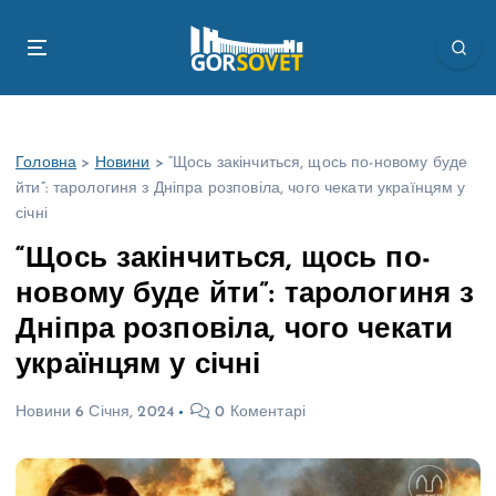
П
е
р
е
й
т
Головна
>
Новини
>
“Щось закінчиться, щось по-новому буде
и
йти”: тарологиня з Дніпра розповіла, чого чекати українцям у
д
січні
о
в
“Щось закінчиться, щось по-
м
новому буде йти”: тарологиня з
і
с
Дніпра розповіла, чого чекати
т
українцям у січні
у
Новини
6 Січня, 2024
0 Коментарі