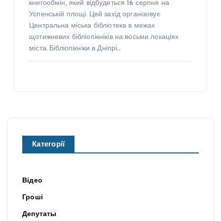
книгообмін, який відбудеться 16 серпня на
Успенській площі. Цей захід організовує
Центральна міська бібліотека в межах
щотижневих бібліопікніків на восьми локаціях
міста. Бібліопікніки в Дніпрі…
Категорії
Відео
Гроші
Депутаты