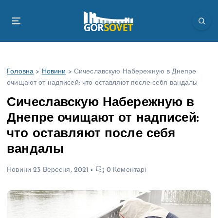
П
е
р
е
й
т
Головна
>
Новини
>
Сичеславскую Набережную в Днепре
и
очищают от надписей: что оставляют после себя вандалы
д
о
Сичеславскую Набережную в
в
Днепре очищают от надписей:
м
і
что оставляют после себя
с
вандалы
т
у
Новини
23 Вересня, 2021
0 Коментарі