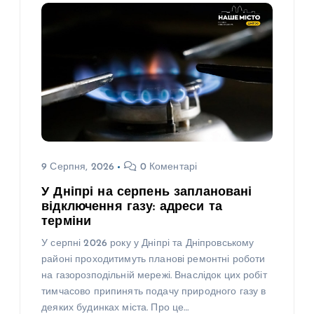
9 Серпня, 2026
0 Коментарі
У Дніпрі на серпень заплановані
відключення газу: адреси та
терміни
У серпні 2026 року у Дніпрі та Дніпровському
районі проходитимуть планові ремонтні роботи
на газорозподільній мережі. Внаслідок цих робіт
тимчасово припинять подачу природного газу в
деяких будинках міста. Про це…