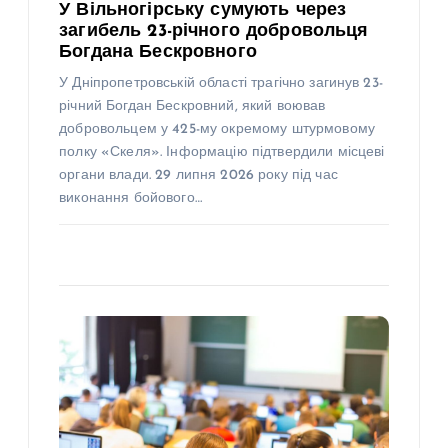
У Вільногірську сумують через
загибель 23-річного добровольця
Богдана Бескровного
У Дніпропетровській області трагічно загинув 23-
річний Богдан Бескровний, який воював
добровольцем у 425-му окремому штурмовому
полку «Скеля». Інформацію підтвердили місцеві
органи влади. 29 липня 2026 року під час
виконання бойового…