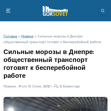
П
е
р
е
й
т
Головна
>
Новини
>
Сильные морозы в Днепре:
и
общественный транспорт готовят к бесперебойной работе
д
о
Сильные морозы в Днепре:
в
общественный транспорт
м
і
готовят к бесперебойной
с
работе
т
у
Новини
,
Фото
15 Січня, 2021
0 Коментарі