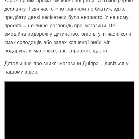
характерним ароматом копченої риби та атмосферою
дефіциту. Туди часто «потрапляли по блату», адже
придбати деякі делікатеси було непросто. У нашому
проекті — не лише розповідь про магазини. Це
емоційна подорож у дитинство, юність, у ті часи, коли
смак солодощів або запах копченої риби міг
подарувати маленьке, але справжнє щастя.
Детальніше про зниклі магазини Дніпра – дивіться у
нашому відео.