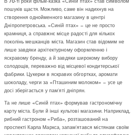
В 70-ті роки фільм-казка «Синій птах» став символом
пошуків щастя. Можливо, саме він надихнув на
створення однойменного магазину в центрі
Дніпропетровська. «Синій птах» — це не просто
крамниця, а справжнє місце радості для кількох
поколінь мешканців міста. Магазин став відомим не
лише завдяки архітектурному оформленню і
яскравому бренду, а й завдяки широкому вибору
солодощів, переважно від місцевої кондитерської
фабрики. Цукерки в яскравих обгортках, аромати
шоколаду, черги за «Пташиним молоком» — усе це
досі зберігається у пам’яті дніпрян.
Та не лише «Синій птах» формував гастрономічну
карту міста. Були й інші культові магазини. Наприклад,
рибний гастроном «Риба», розташований на
проспекті Карла Маркса, запам’ятався містянам своїм