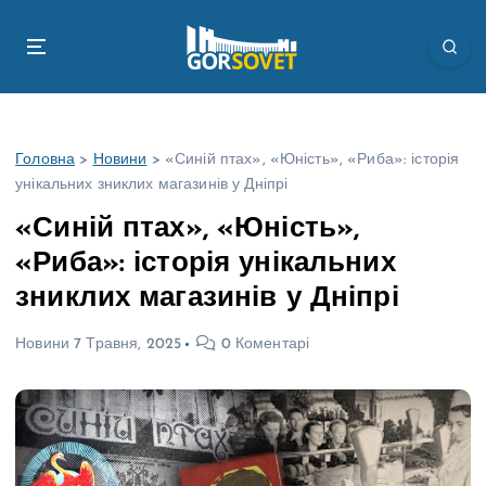
П
е
р
е
й
т
Головна
>
Новини
>
«Синій птах», «Юність», «Риба»: історія
и
унікальних зниклих магазинів у Дніпрі
д
о
«Синій птах», «Юність»,
в
«Риба»: історія унікальних
м
і
зниклих магазинів у Дніпрі
с
т
Новини
7 Травня, 2025
0 Коментарі
у