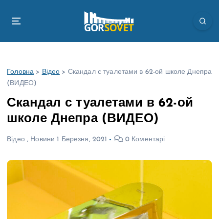
П
е
р
е
й
т
Головна
>
Відео
>
Скандал с туалетами в 62-ой школе Днепра
и
(ВИДЕО)
д
о
Скандал с туалетами в 62-ой
в
школе Днепра (ВИДЕО)
м
і
Відео
,
Новини
1 Березня, 2021
0 Коментарі
с
т
у