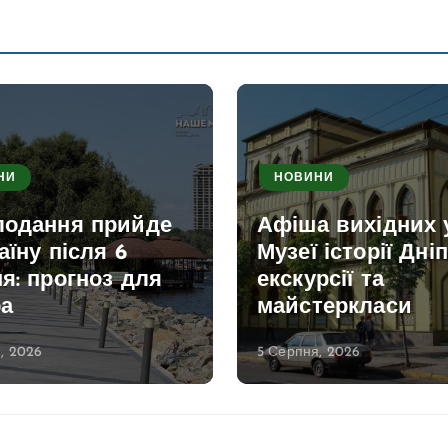
НИ
НОВИНИ
лодання прийде
Афіша вихідних 
аїну після 6
Музеї історії Дніп
я: прогноз для
екскурсії та
ра
майстеркласи
, 2026
5 Серпня, 2026