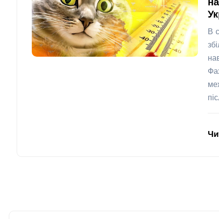
на
Ук
В 
зб
на
Фа
ме
пі
Чи