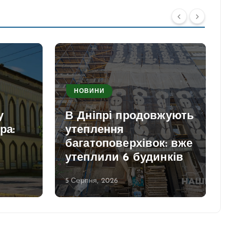
НОВИНИ
у
В Дніпрі продовжують
ра:
утеплення
багатоповерхівок: вже
утеплили 6 будинків
5 Серпня, 2026