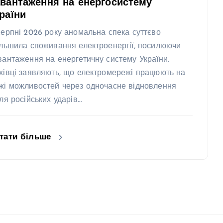
вантаження на енергосистему
раїни
серпні 2026 року аномальна спека суттєво
ільшила споживання електроенергії, посилюючи
вантаження на енергетичну систему України.
хівці заявляють, що електромережі працюють на
жі можливостей через одночасне відновлення
сля російських ударів…
тати більше