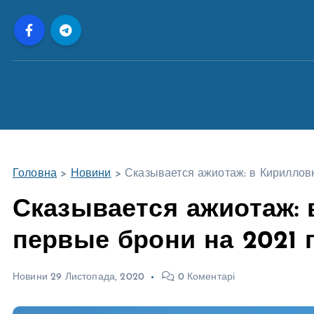
П
е
р
е
й
т
и
д
о
Головна
>
Новини
>
Сказывается ажиотаж: в Кирилловк
в
м
Сказывается ажиотаж: 
і
первые брони на 2021 
с
т
у
Новини
29 Листопада, 2020
0 Коментарі