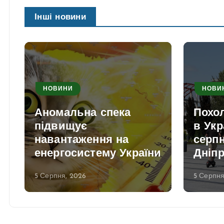
Інші новини
НОВИНИ
НОВИ
Аномальна спека
Похо
в
підвищує
в Укр
навантаження на
серпн
енергосистему України
Дніп
5 Серпня, 2026
5 Серпня