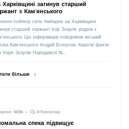
 Харківщині загинув старший
ржант з Кам’янського
 липня поблизу села Амбарне на Харківщині
гинув старший сержант Ігор Зозуля, родом з
м’янського. Цю інформацію повідомив міський
лова Кам’янського Андрій Білоусов. Короткі факти
о Ігоря Зозулю Народився 12…
тати більше
ерпня, 2026
0 Коментарі
номальна спека підвищує