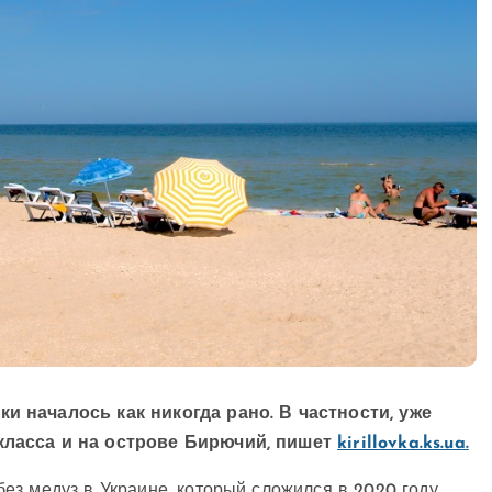
и началось как никогда рано. В частности, уже
класса и на острове Бирючий, пишет
kirillovka.ks.ua.
з медуз в Украине, который сложился в 2020 году,