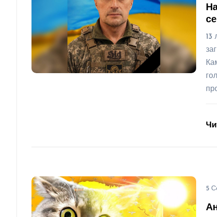
На
се
13
за
Ка
го
пр
Чи
5 С
А