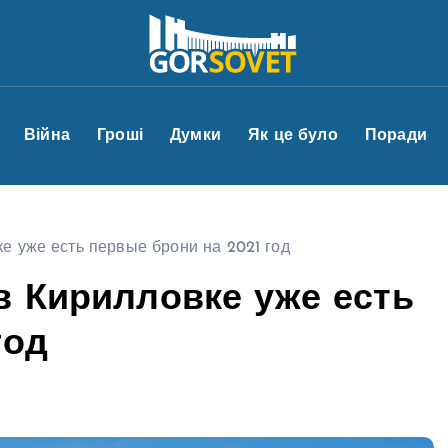
Війна
Гроші
Думки
Як це було
Поради
е уже есть первые брони на 2021 год
в Кирилловке уже есть
год