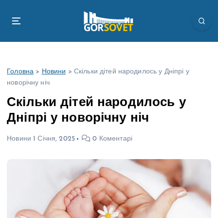
П
е
р
е
й
т
Головна
>
Новини
>
Скільки дітей народилось у Дніпрі у
и
новорічну ніч
д
о
Скільки дітей народилось у
в
Дніпрі у новорічну ніч
м
і
Новини
1 Січня, 2025
0 Коментарі
с
т
у