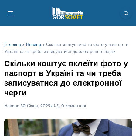
П
е
р
е
й
т
Головна
>
Новини
>
Скільки коштує вклеїти фото у паспорт в
и
Україні та чи треба записуватися до електронної черги
д
о
Скільки коштує вклеїти фото у
в
паспорт в Україні та чи треба
м
і
записуватися до електронної
с
черги
т
у
Новини
30 Січня, 2025
0 Коментарі