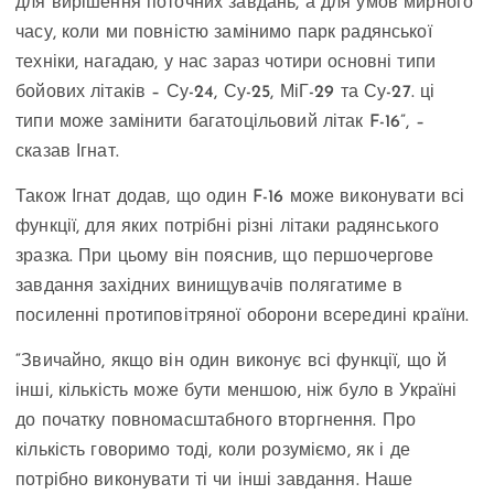
для вирішення поточних завдань, а для умов мирного
часу, коли ми повністю замінимо парк радянської
техніки, нагадаю, у нас зараз чотири основні типи
бойових літаків – Су-24, Су-25, МіГ-29 та Су-27. ці
типи може замінити багатоцільовий літак F-16”, –
сказав Ігнат.
Також Ігнат додав, що один F-16 може виконувати всі
функції, для яких потрібні різні літаки радянського
зразка. При цьому він пояснив, що першочергове
завдання західних винищувачів полягатиме в
посиленні протиповітряної оборони всередині країни.
“Звичайно, якщо він один виконує всі функції, що й
інші, кількість може бути меншою, ніж було в Україні
до початку повномасштабного вторгнення. Про
кількість говоримо тоді, коли розуміємо, як і де
потрібно виконувати ті чи інші завдання. Наше