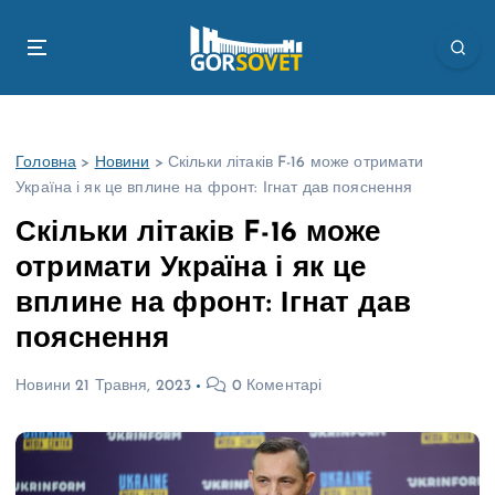
П
е
р
е
й
т
Головна
>
Новини
>
Скільки літаків F-16 може отримати
и
Україна і як це вплине на фронт: Ігнат дав пояснення
д
о
Скільки літаків F-16 може
в
отримати Україна і як це
м
і
вплине на фронт: Ігнат дав
с
пояснення
т
у
Новини
21 Травня, 2023
0 Коментарі