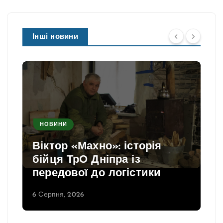
Інші новини
НОВИНИ
Віктор «Махно»: історія
бійця ТрО Дніпра із
передової до логістики
6 Серпня, 2026