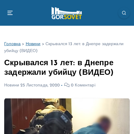
П
е
р
е
й
т
Головна
>
Новини
>
Скрывался 13 лет: в Днепре задержали
и
убийцу (ВИДЕО)
д
о
Скрывался 13 лет: в Днепре
в
задержали убийцу (ВИДЕО)
м
і
Новини
25 Листопада, 2020
0 Коментарі
с
т
у