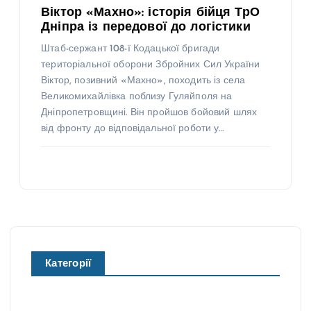
Віктор «Махно»: історія бійця ТрО
Дніпра із передової до логістики
Штаб-сержант 108-ї Кодацької бригади
територіальної оборони Збройних Сил України
Віктор, позивний «Махно», походить із села
Великомихайлівка поблизу Гуляйполя на
Дніпропетровщині. Він пройшов бойовий шлях
від фронту до відповідальної роботи у…
Категорії