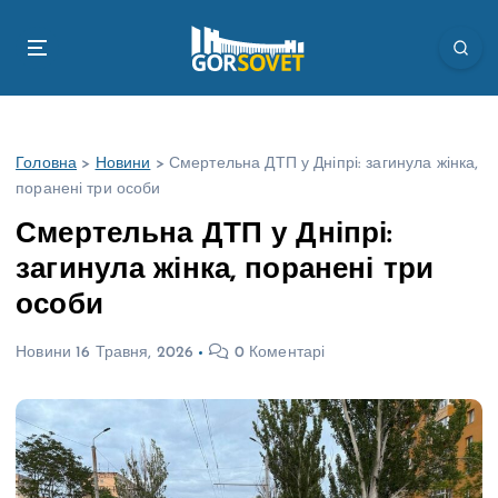
П
е
р
е
й
т
Головна
>
Новини
>
Смертельна ДТП у Дніпрі: загинула жінка,
и
поранені три особи
д
о
Смертельна ДТП у Дніпрі:
в
загинула жінка, поранені три
м
і
особи
с
т
Новини
16 Травня, 2026
0 Коментарі
у