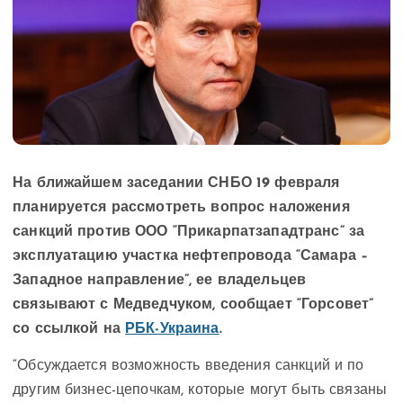
На ближайшем заседании СНБО 19 февраля
планируется рассмотреть вопрос наложения
санкций против ООО “Прикарпатзападтранс” за
эксплуатацию участка нефтепровода “Самара –
Западное направление”, ее владельцев
связывают с Медведчуком, сообщает “Горсовет”
со ссылкой на
РБК-Украина
.
“Обсуждается возможность введения санкций и по
другим бизнес-цепочкам, которые могут быть связаны