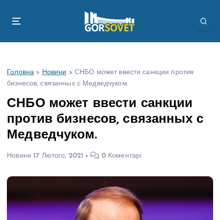
П
е
р
е
й
т
Головна
>
Новини
>
СНБО может ввести санкции против
и
бизнесов, связанных с Медведчуком.
д
о
СНБО может ввести санкции
в
против бизнесов, связанных с
м
і
Медведчуком.
с
т
Новини
17 Лютого, 2021
0 Коментарі
у