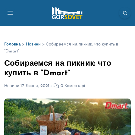
П
е
р
е
й
т
Головна
>
Новини
>
Собираемся на пикник: что купить в
и
“Dmart”
д
о
Собираемся на пикник: что
в
купить в “Dmart”
м
і
Новини
17 Липня, 2021
0 Коментарі
с
т
у