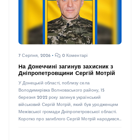
7 Серпня, 2026
0 Коментарі
На Донеччині загинув захисник з
Дніпропетровщини Сергій Мотрій
У Донецькій області, поблизу села
Володимирівка Волноваського району, 15
березня 2022 року загинув український
військовий Сергій Мотрій, який був уродженцем
Межівської громади Дніпропетровської області.
Коротко про загиблого Сергій Мотрій народився…