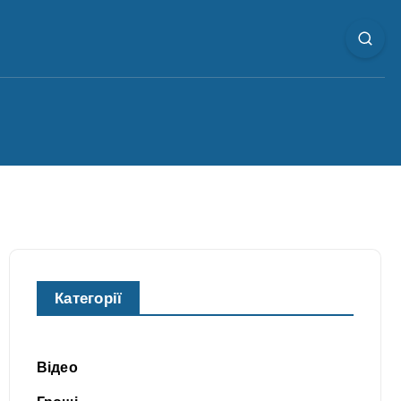
а
Категорії
Відео