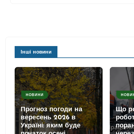
Інші новини
НОВИНИ
НОВИ
Прогноз погоди на
Що р
вересень 2026 в
робо
Україні: яким буде
поран
початок осені
через