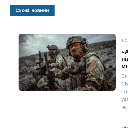
Схожі новини
8 С
«
пі
мі
Сп
СБ
ск
ур
на 