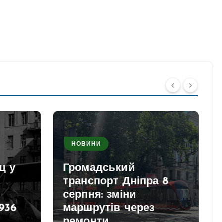
НОВИНИ
ц у
Громадський
транспорт Дніпра 8
серпня: зміни
936
маршрутів через
ремонти