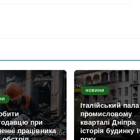
НОВИНИ
НИ
Італійський пала
обити
промисловому
тодавцю при
кварталі Дніпра:
енні працівника
історія будинку 1
 обстріл
року