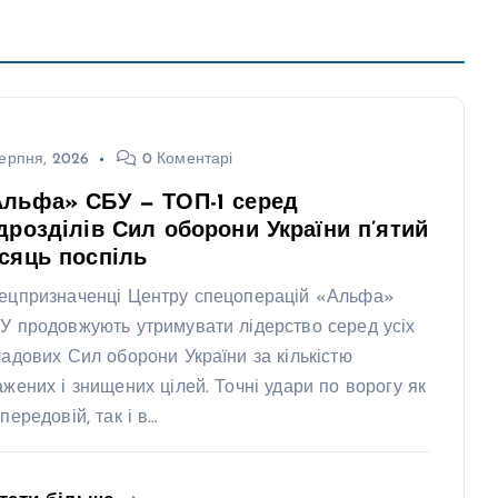
ерпня, 2026
0 Коментарі
Альфа» СБУ — ТОП-1 серед
дрозділів Сил оборони України п’ятий
сяць поспіль
ецпризначенці Центру спецоперацій «Альфа»
У продовжують утримувати лідерство серед усіх
ладових Сил оборони України за кількістю
ажених і знищених цілей. Точні удари по ворогу як
передовій, так і в…