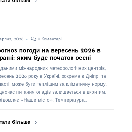
тати більше
ерпня, 2026
0 Коментарі
огноз погоди на вересень 2026 в
раїні: яким буде початок осені
 даними міжнародних метеорологічних центрів,
ресень 2026 року в Україні, зокрема в Дніпрі та
ласті, може бути теплішим за кліматичну норму.
дночас питання опадів залишається відкритим,
відомляє «Наше місто». Температура…
тати більше