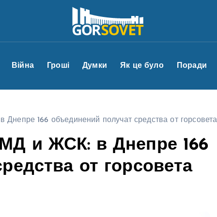
Війна
Гроші
Думки
Як це було
Поради
Днепре 166 объединений получат средства от горсовет
Д и ЖСК: в Днепре 166
редства от горсовета