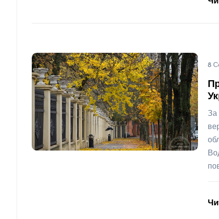
Чи
8 С
Пр
Ук
За
ве
об
Во
по
Чи