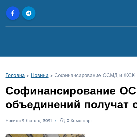
П
е
р
е
й
т
и
д
о
Головна
>
Новини
>
Софинансирование ОСМД и ЖСК: в 
в
м
Софинансирование ОСМ
і
объединений получат с
с
т
у
Новини
2 Лютого, 2021
0 Коментарі