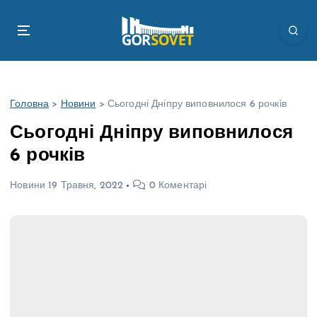
П
е
р
е
й
т
Головна
>
Новини
>
Сьогодні Дніпру виповнилося 6 рочків
и
д
Сьогодні Дніпру виповнилося
о
6 рочків
в
м
Новини
19 Травня, 2022
0 Коментарі
і
с
т
у