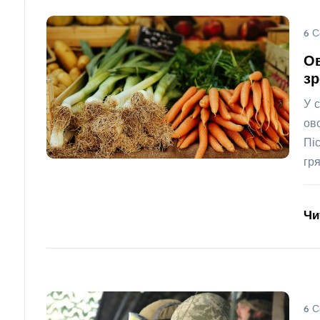
6 С
Ов
зр
У 
ов
Пі
гр
Чи
6 С