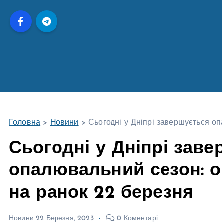
П
е
р
е
й
т
и
д
о
Головна
>
Новини
>
Сьогодні у Дніпрі завершується о
в
м
Сьогодні у Дніпрі зав
і
опалювальний сезон: о
с
т
на ранок 22 березня
у
Новини
22 Березня, 2023
0 Коментарі