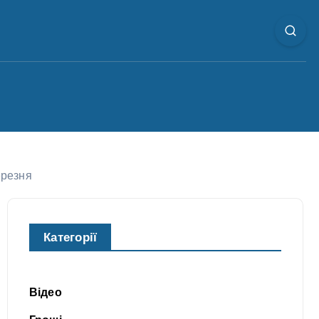
ерезня
Категорії
Відео