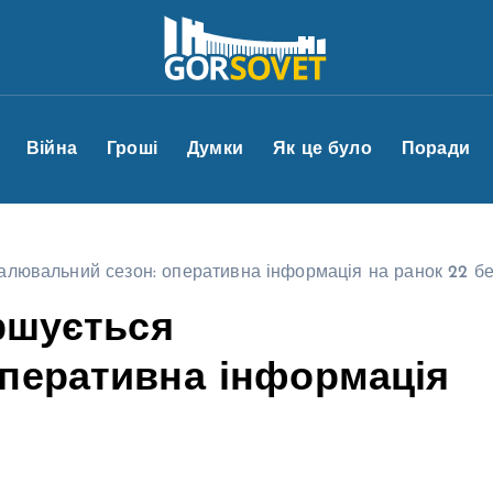
Війна
Гроші
Думки
Як це було
Поради
палювальний сезон: оперативна інформація на ранок 22 б
ершується
перативна інформація