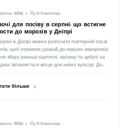
ерпня, 2026
0 Коментарі
очі для посіву в серпні: що встигне
ости до морозів у Дніпрі
серпні в Дніпрі можна розпочати повторний посів
очів, щоб отримати урожай до перших заморозків.
сля збору ранньої картоплі, часнику та цибулі на
ядках звільняється місце для нових культур. До…
тати більше
ерпня, 2026
0 Коментарі