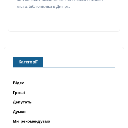
щотижневих бібліопікніків на восьми локаціях
міста. Бібліопікніки в Дніпрі…
Категорії
Відео
Гроші
Депутаты
Думки
Ми рекомендуємо