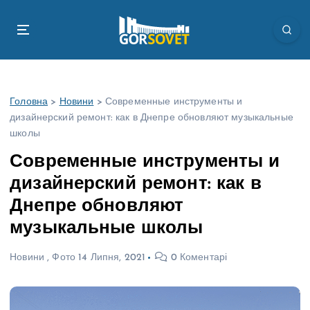
П
е
р
е
й
т
Головна
>
Новини
>
Современные инструменты и
и
дизайнерский ремонт: как в Днепре обновляют музыкальные
д
школы
о
в
Современные инструменты и
м
дизайнерский ремонт: как в
і
с
Днепре обновляют
т
музыкальные школы
у
Новини
,
Фото
14 Липня, 2021
0 Коментарі