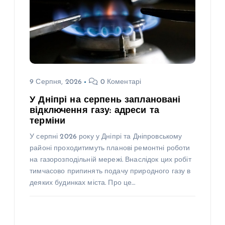
9 Серпня, 2026
0 Коментарі
У Дніпрі на серпень заплановані
відключення газу: адреси та
терміни
У серпні 2026 року у Дніпрі та Дніпровському
районі проходитимуть планові ремонтні роботи
на газорозподільній мережі. Внаслідок цих робіт
тимчасово припинять подачу природного газу в
деяких будинках міста. Про це…