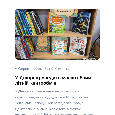
9 Серпня, 2026
0 Коментарі
У Дніпрі проведуть масштабний
літній книгообмін
У Дніпрі запланований великий літній
книгообмін, який відбудеться 16 серпня на
Успенській площі. Цей захід організовує
Центральна міська бібліотека в межах