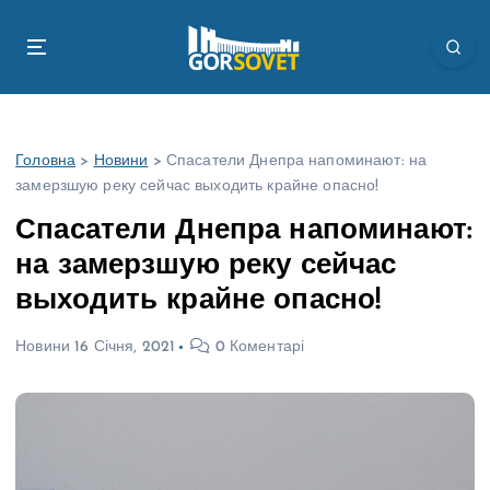
П
е
р
е
й
т
Головна
>
Новини
>
Спасатели Днепра напоминают: на
и
замерзшую реку сейчас выходить крайне опасно!
д
о
Спасатели Днепра напоминают:
в
на замерзшую реку сейчас
м
і
выходить крайне опасно!
с
т
Новини
16 Січня, 2021
0 Коментарі
у