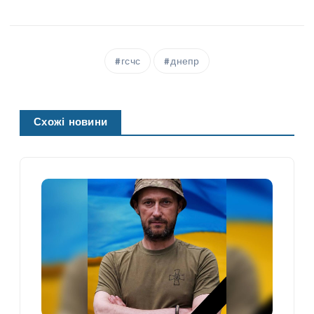
гсчс
днепр
Схожі новини